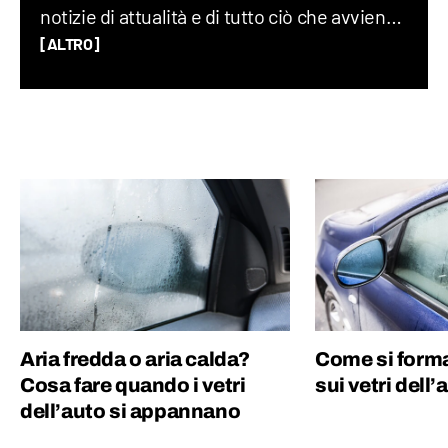
notizie di attualità e di tutto ciò che avviene
sul Pianeta Terra, dalla geopolitica allo
[ALTRO]
spazio, fino alla società nel suo complesso.
Ho lavorato per un quotidiano economico e
ho una laurea magistrale in Scienze
Politiche, grazie alla quale ho capito quanto
gli eventi del mondo siano profondamente
connessi tra di loro.
Aria fredda o aria calda?
Come si form
Cosa fare quando i vetri
sui vetri dell’
dell’auto si appannano