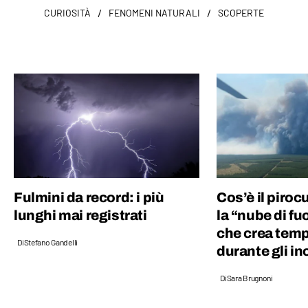
/
/
CURIOSITÀ
FENOMENI NATURALI
SCOPERTE
Fulmini da record: i più
Cos’è il pir
lunghi mai registrati
la “nube di fu
che crea tempo
Di
Stefano Gandelli
durante gli in
Di
Sara Brugnoni