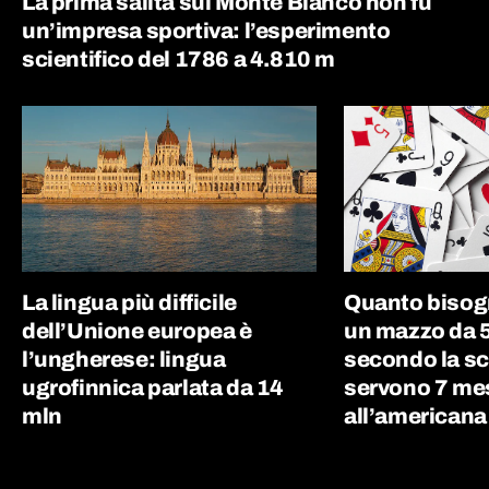
La prima salita sul Monte Bianco non fu
un’impresa sportiva: l’esperimento
scientifico del 1786 a 4.810 m
La lingua più difficile
Quanto bisog
dell’Unione europea è
un mazzo da 5
l’ungherese: lingua
secondo la sc
ugrofinnica parlata da 14
servono 7 me
mln
all’americana