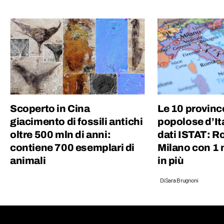
Scoperto in Cina
Le 10 provinc
giacimento di fossili antichi
popolose d’It
oltre 500 mln di anni:
dati ISTAT: R
contiene 700 esemplari di
Milano con 1 m
animali
in più
Di
Sara Brugnoni