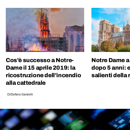
“pop”: proprio per questo motivo amo
guardare film, andare ai concerti e
collezionare dischi in vinile.
Cos’è successo a Notre-
Notre Dame a 
Dame il 15 aprile 2019: la
dopo 5 anni: e
ricostruzione dell’incendio
salienti della
alla cattedrale
Di
Stefano Gandelli