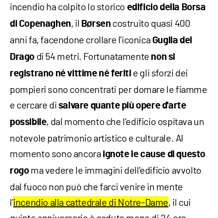
incendio ha colpito lo storico
edificio della Borsa
, il
costruito quasi 400
di Copenaghen
Børsen
anni fa, facendone crollare l'iconica
Guglia del
di 54 metri. Fortunatamente
Drago
non si
e gli sforzi dei
registrano né vittime
né feriti
pompieri sono concentrati per domare le fiamme
e cercare di
salvare quante più opere d'arte
, dal momento che l'edificio ospitava un
possibile
notevole patrimonio artistico e culturale. Al
momento sono ancora
ignote le cause di questo
ma vedere le immagini dell'edificio avvolto
rogo
dal fuoco non può che farci venire in mente
l'
incendio alla cattedrale di Notre-Dame
, il cui
quinto anniversario è caduto meno di 24 ore