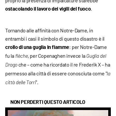
proprio la presenza di impalcature starebbe
.
ostacolando il lavoro dei vigili del fuoco
Tornando alle affinità con Notre-Dame, in
entrambi i casi il simbolo di questo disastro è il
: per Notre-Dame
crollo di una guglia in fiamme
fu la
, per Copenaghen invece la
flèche
Guglia del
che – come ha ricordato il re Frederik X – ha
Drago
permesso alla città di essere conosciuta come "
la
".
città delle Torri
NON PERDERTI QUESTO ARTICOLO