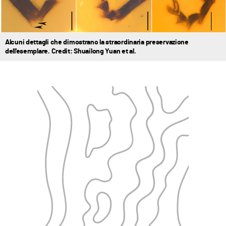
Alcuni dettagli che dimostrano la straordinaria preservazione
dell'esemplare. Credit: Shuailong Yuan et al.