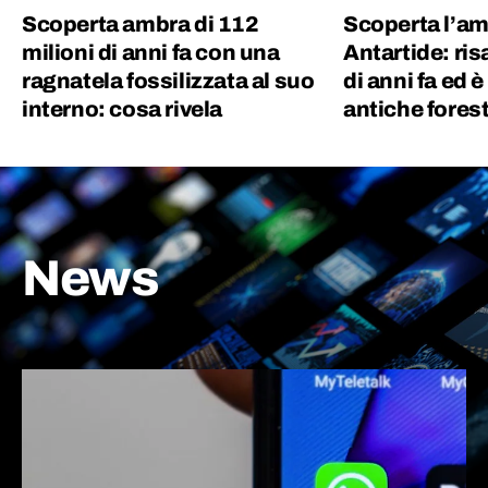
Scoperta ambra di 112
Scoperta l’am
milioni di anni fa con una
Antartide: ris
ragnatela fossilizzata al suo
di anni fa ed è
interno: cosa rivela
antiche fores
News