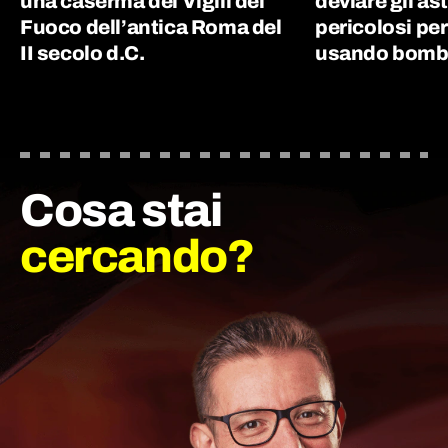
una caserma dei Vigili del
deviare gli as
Fuoco dell’antica Roma del
pericolosi per
II secolo d.C.
usando bombe
Cosa stai
cercando?