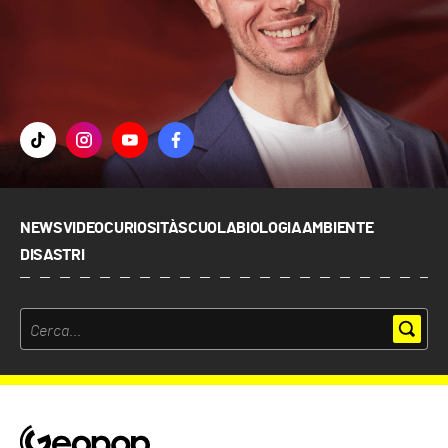
NEWS
VIDEO
CURIOSITÀ
SCUOLA
BIOLOGIA
AMBIENTE
DISASTRI