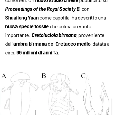
coleotteri. Un
pubblicato su
nuovo studio cinese
Proceedings of the Royal Society B,
con
come capofila, ha descritto una
Shuailong Yuan
che colma un vuoto
nuova specie fossile
importante:
Cretoluciola birmana
, proveniente
dall'
del
, datata a
ambra birmana
Cretaceo medio
circa
.
99 milioni di anni fa