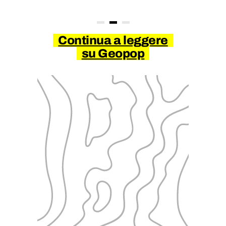
Continua a leggere
su Geopop