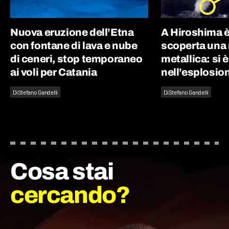
Nuova eruzione dell’Etna
A Hiroshima è
con fontane di lava e nube
scoperta una
di ceneri, stop temporaneo
metallica: si 
ai voli per Catania
nell’esplosio
Di
Stefano Gandelli
Di
Stefano Gandelli
Cosa stai
cercando?