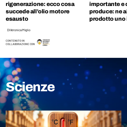
rigenerazione: ecco cosa
importante e 
succede all’olio motore
produce: ne 
esausto
prodotto uno 
Di
Veronica Miglio
CONTENUTO IN
COLLABORAZIONE CON
Scienze