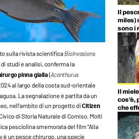
Il pesc
miles) 
sono i 
 sulla rivista scientifica
BioInvasions
di studi e analisi, conferma la
(
irurgo pinna gialla
Acanthurus
2024 al largo della costa sud-orientale
Il miel
 Ragusa. La segnalazione è partita da un
cos’è, 
o, nell'ambito di un progetto di
Citizen
che eff
ivico di Storia Naturale di Comiso. Molti
ica pesciolina smemorata del film “Alla
y è un pesce chirurgo, una specie