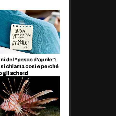
ini del “pesce d’aprile”:
si chiama così e perché
o gli scherzi