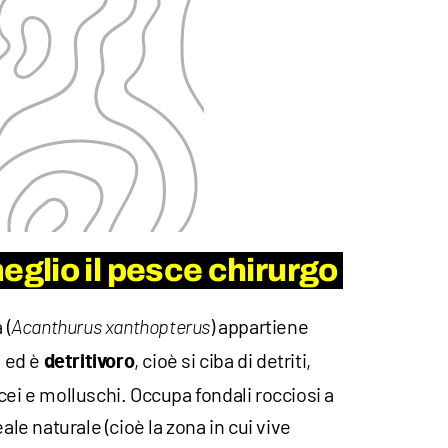
lio il pesce chirurgo
 (
) appartiene
Acanthurus xanthopterus
i ed è
, cioè si ciba di detriti,
detritivoro
cei e molluschi. Occupa fondali rocciosi a
ale naturale (cioè la zona in cui vive