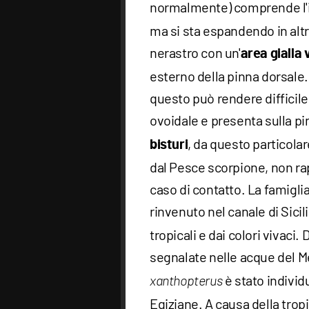
normalmente) comprende l'
ma si sta espandendo in altr
nerastro con un'
area gialla 
esterno della pinna dorsale.
questo può rendere difficile 
ovoidale e presenta sulla p
, da questo particolar
bisturi
dal Pesce scorpione, non ra
caso di contatto. La famigli
rinvenuto nel canale di Sici
tropicali e dai colori vivaci
segnalate nelle acque del Me
è stato individ
xanthopterus
Egiziane. A causa della tropi