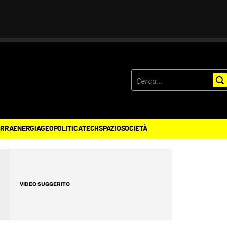
ERRA
ENERGIA
GEOPOLITICA
TECH
SPAZIO
SOCIETÀ
VIDEO SUGGERITO