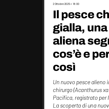
2 Ottobre 2025
18:00
Il pesce c
gialla, un
aliena segn
cos’è e pe
così
Un nuovo pesce alieno in
chirurgo (Acanthurus xan
Pacifica, registrato per 
La scoperta di una nuova