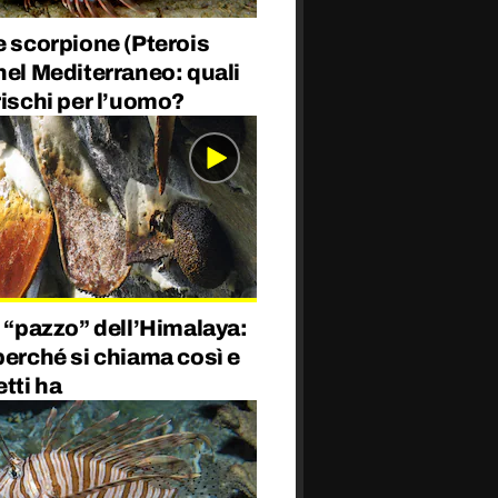
e scorpione (Pterois
nel Mediterraneo: quali
rischi per l’uomo?
e “pazzo” dell’Himalaya:
perché si chiama così e
etti ha