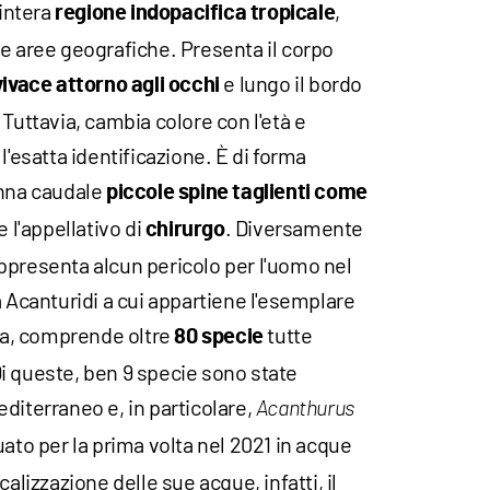
intera
,
regione indopacifica tropicale
e aree geografiche. Presenta il corpo
e lungo il bordo
vivace attorno agli occhi
 Tuttavia, cambia colore con l'età e
l'esatta identificazione. È di forma
inna caudale
piccole spine taglienti come
e l'appellativo di
. Diversamente
chirurgo
ppresenta alcun pericolo per l'uomo nel
a Acanturidi a cui appartiene l'esemplare
lia, comprende oltre
tutte
80 specie
. Di queste, ben 9 specie sono state
diterraneo e, in particolare,
Acanthurus
uato per la prima volta nel 2021 in acque
calizzazione delle sue acque, infatti, il