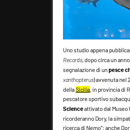
Uno studio appena pubblicato
, dopo circa un anno 
Records
segnalazione di un
pesce ch
) avvenuta nel 
xanthopterus
della
Sicilia
, in provincia di
pescatore sportivo subacque
attivato dal Museo C
Science
ricorderanno Dory, la simpat
ricerca di Nemo”: anche Dor