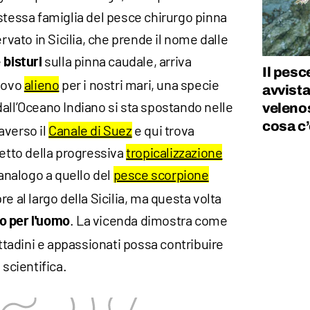
stessa famiglia del pesce chirurgo pinna
ervato in Sicilia, che prende il nome dalle
e
sulla pinna caudale, arriva
bisturi
Il pes
nuovo
alieno
per i nostri mari, una specie
avvista
all’Oceano Indiano si sta spostando nelle
veleno
cosa c’
averso il
Canale di Suez
e qui trova
fetto della progressiva
tropicalizzazione
è analogo a quello del
pesce scorpione
e al largo della Sicilia, ma questa volta
. La vicenda dimostra come
o per l'uomo
ittadini e appassionati possa contribuire
 scientifica.