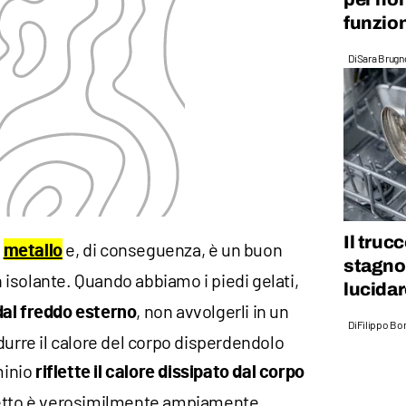
funzio
Di
Sara Brugn
Il trucc
n
e, di conseguenza, è un buon
metallo
stagnol
n isolante. Quando abbiamo i piedi gelati,
lucidar
, non avvolgerli in un
 dal freddo esterno
Di
Filippo Bo
durre il calore del corpo disperdendolo
minio
riflette il calore
dissipato dal corpo
ffetto è verosimilmente ampiamente