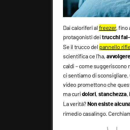
Dai caloriferi al
freezer
, fino
protagonisti dei
trucchi fai
Se il trucco del
pannello rifl
scientifica ce l'ha,
avvolgere 
caldi – come suggeriscono mo
ci sentiamo di sconsigliare. On
video promettono che questo
ma curi
,
,
dolori
stanchezza
La verità?
Non esiste alcuna
rimedio casalingo. Cerchiam