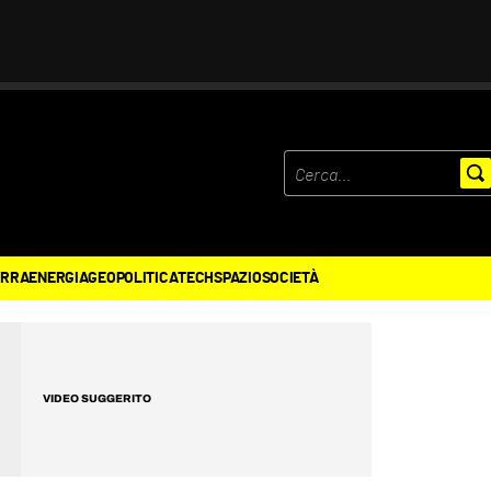
ERRA
ENERGIA
GEOPOLITICA
TECH
SPAZIO
SOCIETÀ
VIDEO SUGGERITO