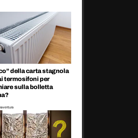
cco” della carta stagnola
ai termosifoni per
iare sulla bolletta
na?
naventura