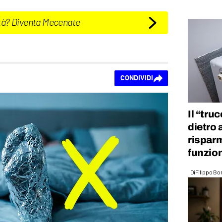
tà? Diventa Mecenate
CONDIVIDI
Il “tru
dietro 
risparm
funzio
Di
Filippo Bo