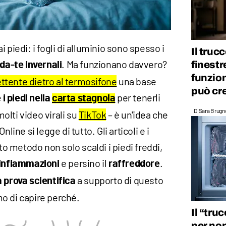
 ai piedi: i fogli di alluminio sono spesso i
Il truc
. Ma funzionano davvero?
finestr
-da-te invernali
funzion
ettente dietro al termosifone
una base
può cr
per tenerli
i piedi nella
carta stagnola
Di
Sara Brugn
lti video virali su
TikTok
– è un'idea che
line si legge di tutto. Gli articoli e i
 metodo non solo scaldi i piedi freddi,
e persino il
.
infiammazioni
raffreddore
a supporto di questo
 prova scientifica
o di capire perché.
Il “tru
per non