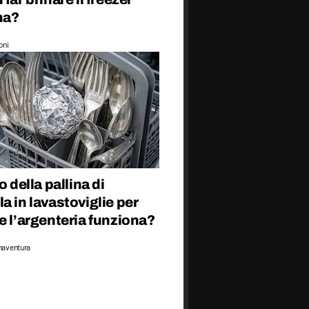
na?
oni
o della pallina di
a in lavastoviglie per
e l’argenteria funziona?
naventura