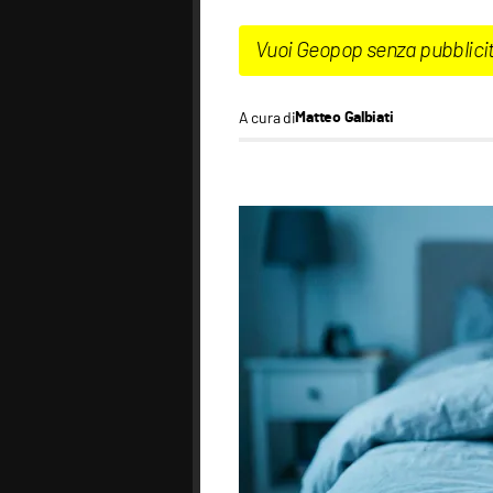
Vuoi Geopop senza pubblici
A cura di
Matteo Galbiati