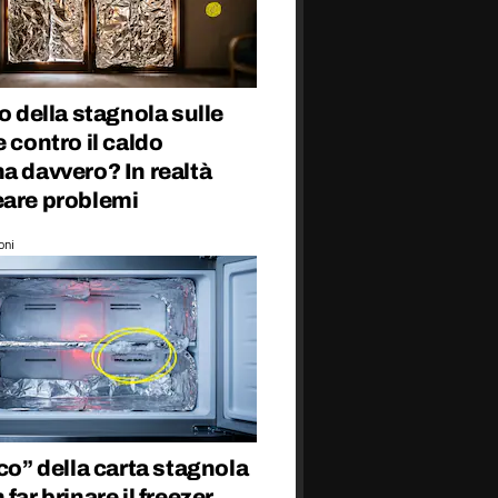
co della stagnola sulle
e contro il caldo
a davvero? In realtà
eare problemi
oni
cco” della carta stagnola
 far brinare il freezer