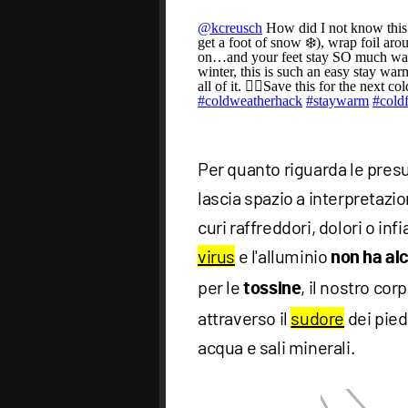
@kcreusch
How did I not know this s
get a foot of snow ❄️), wrap foil aro
on…and your feet stay SO much warme
winter, this is such an easy stay wa
all of it. 👉🏻Save this for the next 
#coldweatherhack
#staywarm
#coldf
Per quanto riguarda le presu
lascia spazio a interpretazi
curi raffreddori, dolori o in
virus
e l'alluminio
non ha alc
per le
, il nostro cor
tossine
attraverso il
sudore
dei pie
acqua e sali minerali.