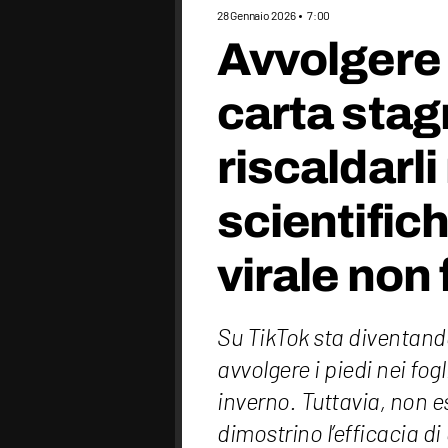
28 Gennaio 2026
7:00
Avvolgere i
carta stag
riscaldarli
scientifich
virale non
Su TikTok sta diventando
avvolgere i piedi nei fogl
inverno. Tuttavia, non e
dimostrino l’efficacia d