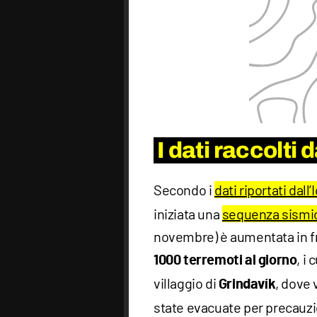
I dati raccolti 
Secondo i
dati riportati dall
iniziata una
sequenza sismi
novembre) è aumentata in fr
, i 
1000 terremoti al giorno
villaggio di
, dove 
Grindavík
state evacuate per precauz