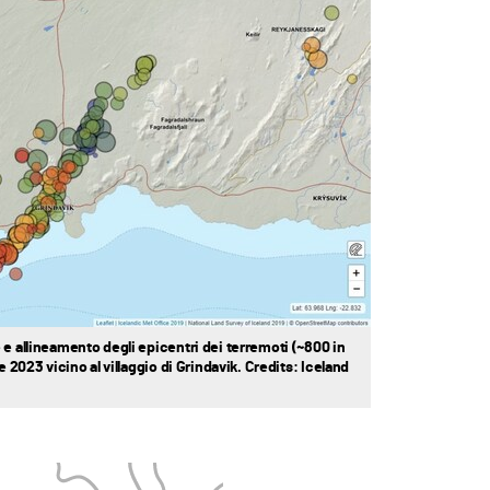
 e allineamento degli epicentri dei terremoti (~800 in
e 2023 vicino al villaggio di Grindavik. Credits: Iceland