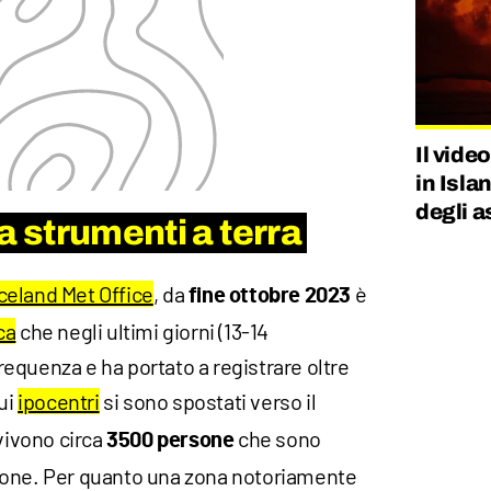
Il vide
in Isla
degli a
da strumenti a terra
’Iceland Met Office
, da
è
fine
ottobre 2023
ca
che negli ultimi giorni (13-14
equenza e ha portato a registrare oltre
cui
ipocentri
si sono spostati verso il
vivono circa
che sono
3500 persone
ione. Per quanto una zona notoriamente