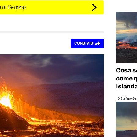
a di Geopop
CONDIVIDI
Cosa so
come q
Island
Di
Stefano Gan