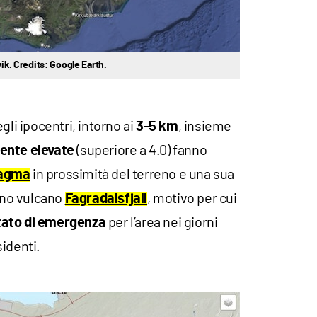
vik. Credits: Google Earth.
gli ipocentri, intorno ai
, insieme
3-5 km
(superiore a 4.0) fanno
ente elevate
in prossimità del terreno e una sua
agma
cino vulcano
, motivo per cui
Fagradalsfjall
per l’area nei giorni
tato di emergenza
identi.