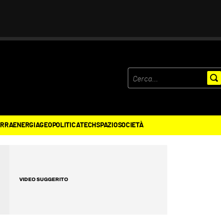
ERRA
ENERGIA
GEOPOLITICA
TECH
SPAZIO
SOCIETÀ
VIDEO SUGGERITO