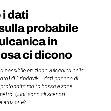
i dati
 sulla probabile
ulcanica in
cosa ci dicono
na possibile eruzione vulcanica nella
ato) di Grindavík. I dati parlano di
rofondità molto bassa e zone
etro. Quali sono gli scenari
le eruzione?