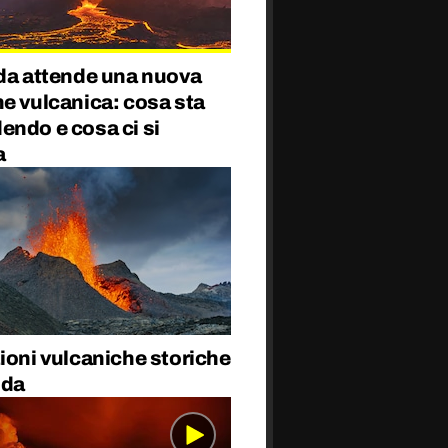
nda attende una nuova
e vulcanica: cosa sta
endo e cosa ci si
a
ioni vulcaniche storiche
nda