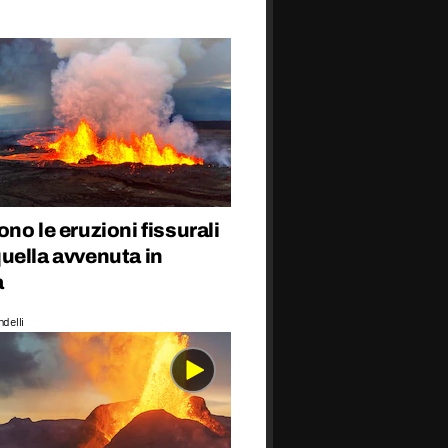
no le eruzioni fissurali
uella avvenuta in
a
delli