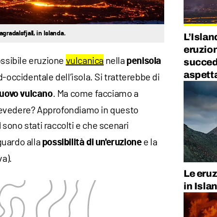
radalsfjall, in Islanda.
L’Isla
eruzion
ossibile eruzione
vulcanica
nella
penisola
succed
aspett
d-occidentale dell’isola. Si tratterebbe di
. Ma come facciamo a
nuovo vulcano
revedere? Approfondiamo in questo
sono stati raccolti e che scenari
i
guardo alla
e la
possibilità di un'eruzione
va).
Le eruz
in Isla