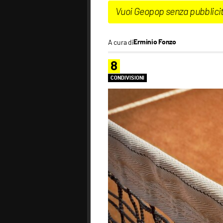
Vuoi Geopop senza pubblici
A cura di
Erminio Fonzo
8
CONDIVISIONI