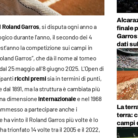
Alcaraz
l
, si disputa ogni anno a
Roland Garros
finale 
Garros:
ogico durante l'anno, il secondo dei 4
dati su
est'anno la competizione sui campi in
oland Garros”, che dà il nome al torneo
dal 25 maggio all'8 giugno 2025. L'Open di
ipanti
sia in termini di punti,
ricchi premi
te dal 1891, ma la struttura è cambiata più
 una dimensione
e nel 1968
internazionale
La terr
 ammesso a partecipare anche i
terra: 
e ha vinto il Roland Garros più volte è lo
campi 
 ha trionfato 14 volte tra il 2005 e il 2022,