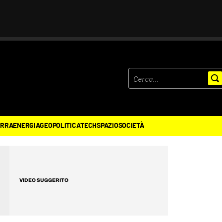
ERRA
ENERGIA
GEOPOLITICA
TECH
SPAZIO
SOCIETÀ
VIDEO SUGGERITO