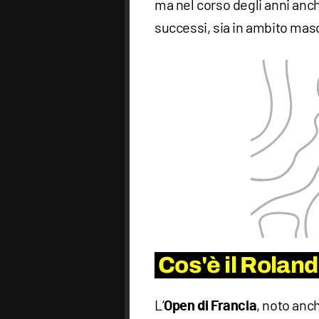
ma nel corso degli anni anche
successi, sia in ambito masc
Cos'è il Rolan
L’
, noto an
Open di Francia