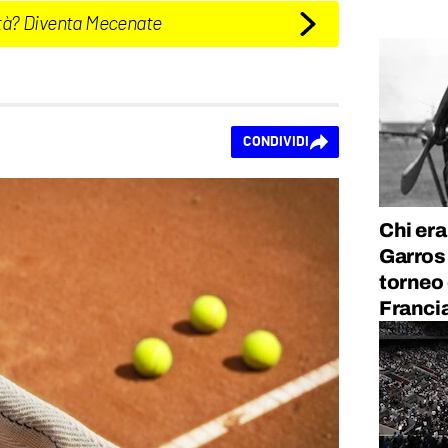
tà? Diventa Mecenate
CONDIVIDI
Chi era
Garros 
torneo 
Francia