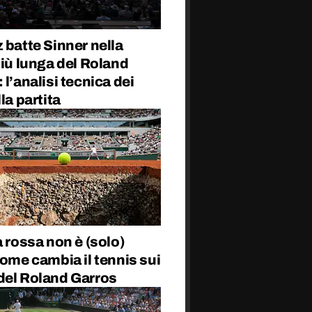
 batte Sinner nella
più lunga del Roland
 l’analisi tecnica dei
lla partita
a rossa non è (solo)
come cambia il tennis sui
del Roland Garros