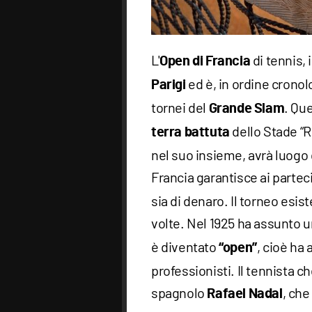
L'
di tennis, i
Open di Francia
ed è, in ordine cronol
Parigi
tornei del
. Qu
Grande Slam
dello Stade “R
terra battuta
nel suo insieme, avrà luogo 
Francia garantisce ai partec
sia di denaro. Il torneo esis
volte. Nel 1925 ha assunto
è diventato
, cioè ha
“open”
professionisti. Il tennista ch
spagnolo
, che
Rafael Nadal