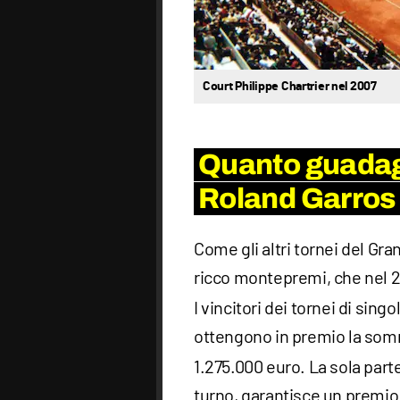
Court Philippe Chartrier nel 2007
Quanto guadagn
Roland Garros
Come gli altri tornei del Gr
ricco montepremi, che nel 20
I vincitori dei tornei di sing
ottengono in premio la so
1.275.000 euro. La sola part
turno, garantisce un premio 