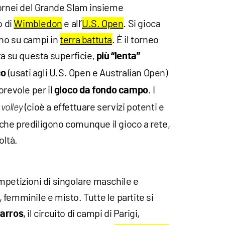
tornei del Grande Slam insieme
o di
Wimbledon
e all’
U.S. Open
. Si gioca
no su campi in
terra battuta
. È il torneo
ta su questa superficie,
più “lenta”
(usati agli U.S. Open e Australian Open)
co
orevole per il
. I
gioco da fondo campo
(cioè a effettuare servizi potenti e
volley
o che prediligono comunque il gioco a rete,
oltà.
mpetizioni di singolare maschile e
femminile e misto. Tutte le partite si
, il circuito di campi di Parigi,
Garros