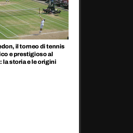
on, il torneo di tennis
ico e prestigioso al
la storia e le origini