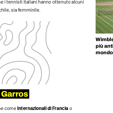
 i tennisti italiani hanno ottenuto alcuni
hile, sia femminile.
Wimbled
più ant
mondo: 
d Garros
che come
o
Internazionali di Francia