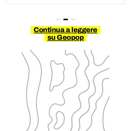
Continua a leggere
su Geopop