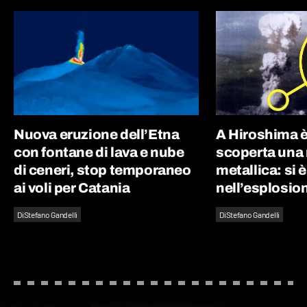
Nuova eruzione dell’Etna
A Hiroshima è
con fontane di lava e nube
scoperta una
di ceneri, stop temporaneo
metallica: si 
ai voli per Catania
nell’esplosio
Di
Stefano Gandelli
Di
Stefano Gandelli