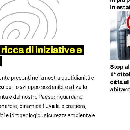
in esta
icca di iniziative e
i
Stop al
1° otto
te presenti nella nostra quotidianità e
città a
per lo sviluppo sostenibile a livello
co
abitant
ntale del nostro Paese: riguardano
energie, dinamica fluviale e costiera,
ici e idrogeologici, sicurezza ambientale