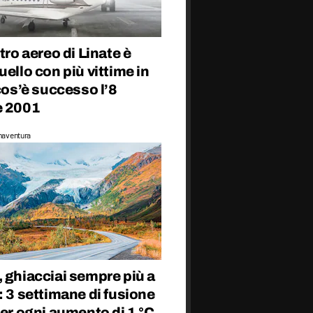
stro aereo di Linate è
uello con più vittime in
 cos’è successo l’8
e 2001
naventura
 ghiacciai sempre più a
: 3 settimane di fusione
per ogni aumento di 1 °C