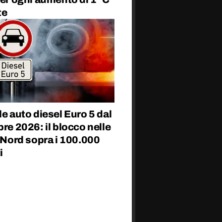
te
le auto diesel Euro 5 dal
bre 2026: il blocco nelle
l Nord sopra i 100.000
i