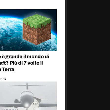
 è grande il mondo di
ft? Più di 7 volte il
 Terra
delli