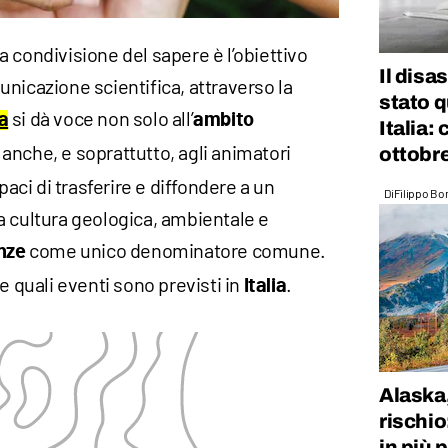
 condivisione del sapere è l’obiettivo
Il disa
nicazione scientifica, attraverso la
stato q
si dà voce non solo all’
a
ambito
Italia:
 anche, e soprattutto, agli animatori
ottobr
paci di trasferire e diffondere a un
Di
Filippo Bo
a cultura geologica, ambientale e
come unico denominatore comune.
nze
e quali eventi sono previsti in
.
Italia
Alaska,
rischio
in più 