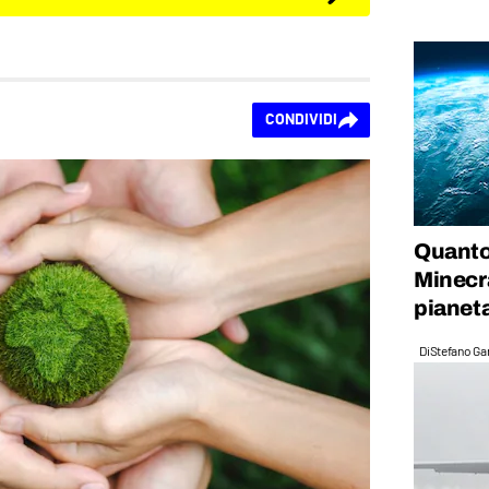
CONDIVIDI
Quanto
Minecra
pianeta
Di
Stefano Gan