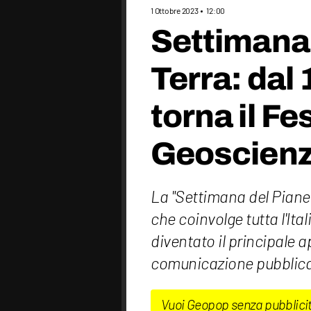
1 Ottobre 2023
12:00
Settimana 
Terra: dal 
torna il Fe
Geoscien
La "Settimana del Pianet
che coinvolge tutta l'Ital
diventato il principale
comunicazione pubblica 
Vuoi Geopop senza pubblici