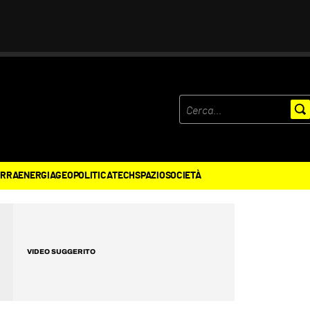
ERRA
ENERGIA
GEOPOLITICA
TECH
SPAZIO
SOCIETÀ
VIDEO SUGGERITO