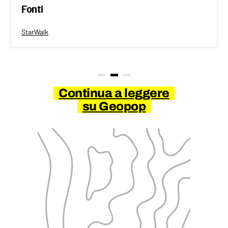
Fonti
StarWalk
Continua a leggere
su Geopop