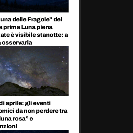
una delle Fragole” del
a prima Luna piena
tate è visibile stanotte: a
 osservarla
 di aprile: gli eventi
omici da non perdere tra
luna rosa” e
nzioni