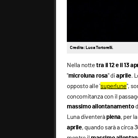
Credits: Luca Tortorelli.
Nella notte
tra il 12 e il 13 ap
"
" di
. L
microluna rosa
aprile
opposto alle "
superlune
", s
concomitanza con il passaggi
d
massimo allontanamento
Luna diventerà
, per l
piena
, quando sarà a circa 
aprile
mentre il