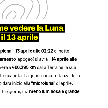
me vedere la Luna
 il 13 aprile
e
il
di notte,
piena
13 aprile alle 02:22
(apogeo) si avrà il
namento
14 aprile alle
overà a
dalla Terra nella sua
406,295 km
ostro pianeta. La quasi concomitanza della
 darà inizio alla
di aprile,
"microluna"
 tre giorni, ma
meno luminosa e grande