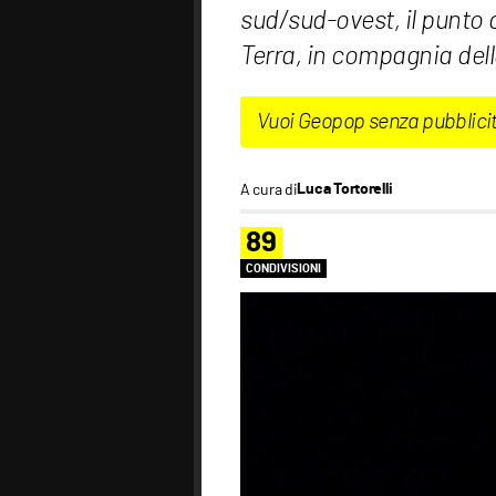
sud/sud-ovest, il punto
Terra, in compagnia dell
Vuoi Geopop senza pubblici
A cura di
Luca Tortorelli
89
CONDIVISIONI