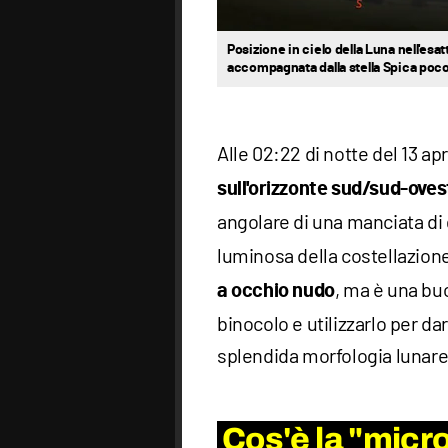
Posizione in cielo della Luna nell'esa
accompagnata dalla stella Spica poco p
Alle 02:22 di notte del 13 apr
sull'orizzonte sud/sud-oves
angolare di una manciata di g
luminosa della costellazion
, ma è una bu
a occhio nudo
binocolo e utilizzarlo per da
splendida morfologia lunare, 
Cos'è la "micr