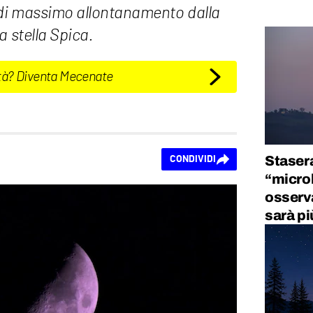
 di massimo allontanamento dalla
a stella Spica.
tà? Diventa Mecenate
Stasera
CONDIVIDI
“micro
osserva
sarà pi