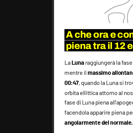
A che ora e co
piena tra il 12 e
La
raggiungerà la fas
Luna
mentre il
massimo allonta
, quando la Luna si tr
00:47
orbita ellittica attorno al n
fase di Luna piena all'apogeo
facendola apparire piena per
angolarmente del normale.