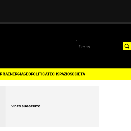
ERRA
ENERGIA
GEOPOLITICA
TECH
SPAZIO
SOCIETÀ
VIDEO SUGGERITO