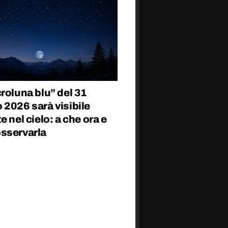
roluna blu” del 31
2026 sarà visibile
e nel cielo: a che ora e
sservarla