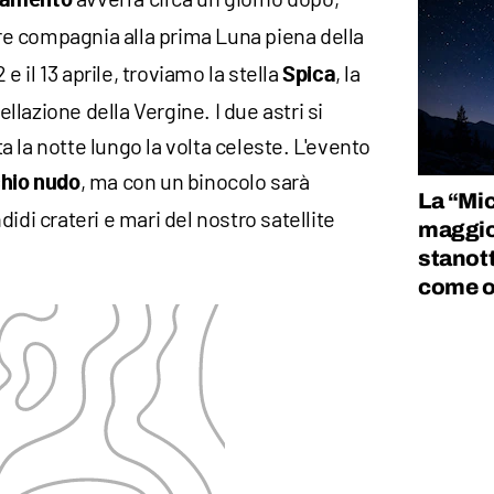
namento
are compagnia alla prima Luna piena della
 e il 13 aprile, troviamo la stella
, la
Spica
tellazione della Vergine. I due astri si
 la notte lungo la volta celeste. L'evento
, ma con un binocolo sarà
chio nudo
La “Mic
idi crateri e mari del nostro satellite
maggio 
stanott
come o