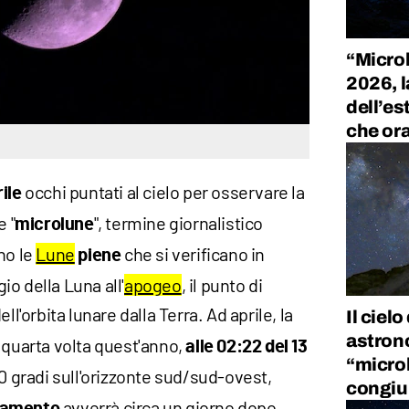
“Microl
2026, l
dell’es
che ora
occhi puntati al cielo per osservare la
rile
e "
", termine giornalistico
microlune
ono le
Lune
che si verificano in
piene
o della Luna all'
apogeo
, il punto di
ell'orbita lunare dalla Terra. Ad aprile, la
Il cielo
astron
a quarta volta quest'anno,
alle
02:22 del 13
“micro
30 gradi sull'orizzonte sud/sud-ovest,
congiu
avverrà circa un giorno dopo,