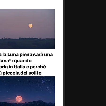
 la Luna piena sarà una
luna”: quando
rla in Italia e perché
ù piccola del solito