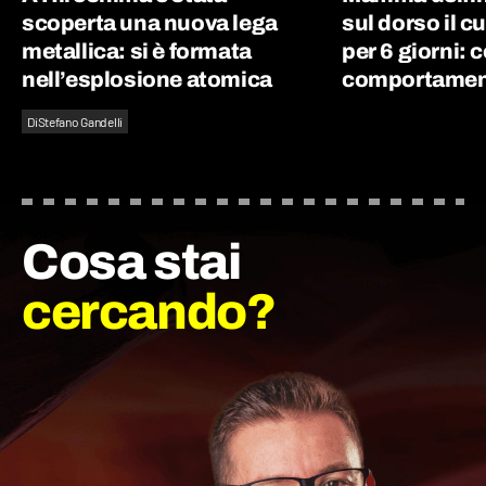
scoperta una nuova lega
sul dorso il c
metallica: si è formata
per 6 giorni: 
nell’esplosione atomica
comportament
Di
Stefano Gandelli
Cosa stai
cercando?