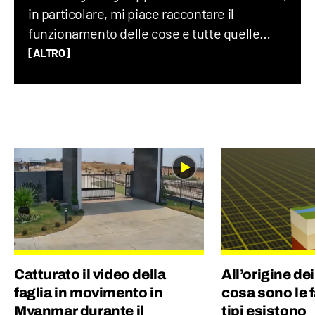
in particolare, mi piace raccontare il
funzionamento delle cose e tutte quelle
storie assurde (ma vere) che accadono nel
[ALTRO]
mondo ogni giorno. Credo che uno degli
elementi chiave per creare un buon
contenuto sia mescolare scienza e cultura
“pop”: proprio per questo motivo amo
guardare film, andare ai concerti e
collezionare dischi in vinile.
Catturato il video della
All’origine de
faglia in movimento in
cosa sono le f
Myanmar durante il
tipi esistono