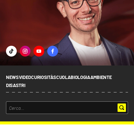
NEWS
VIDEO
CURIOSITÀ
SCUOLA
BIOLOGIA
AMBIENTE
DISASTRI