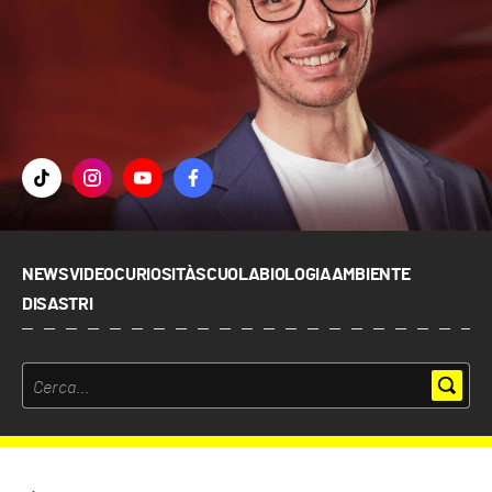
NEWS
VIDEO
CURIOSITÀ
SCUOLA
BIOLOGIA
AMBIENTE
DISASTRI