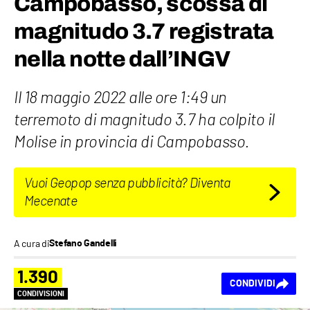
Campobasso, scossa di
magnitudo 3.7 registrata
nella notte dall’INGV
Il 18 maggio 2022 alle ore 1:49 un
terremoto di magnitudo 3.7 ha colpito il
Molise in provincia di Campobasso.
Vuoi Geopop senza pubblicità? Diventa
Mecenate
A cura di
Stefano Gandelli
1.390
CONDIVIDI
CONDIVISIONI