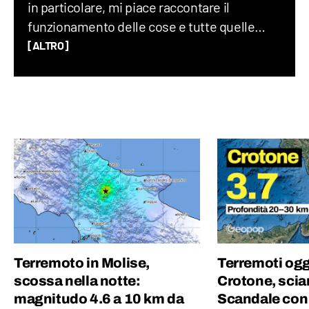
in particolare, mi piace raccontare il
funzionamento delle cose e tutte quelle
storie assurde (ma vere) che accadono nel
[ALTRO]
mondo ogni giorno. Credo che uno degli
elementi chiave per creare un buon
contenuto sia mescolare scienza e cultura
“pop”: proprio per questo motivo amo
guardare film, andare ai concerti e
collezionare dischi in vinile.
Terremoto in Molise,
Terremoti ogg
scossa nella notte:
Crotone, scia
magnitudo 4.6 a 10 km da
Scandale con