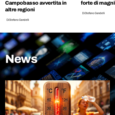
Campobasso avvertita in
forte di magn
altre regioni
Di
Stefano Gandelli
Di
Stefano Gandelli
News