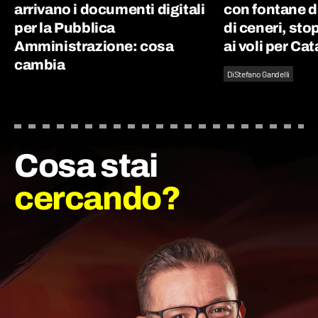
arrivano i documenti digitali
con fontane d
per la Pubblica
di ceneri, st
Amministrazione: cosa
ai voli per Ca
cambia
Di
Stefano Gandelli
Cosa stai
cercando?