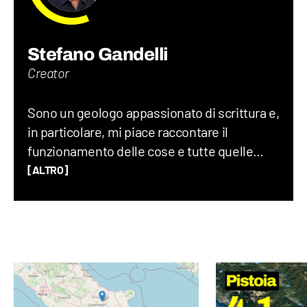
Stefano Gandelli
Creator
Sono un geologo appassionato di scrittura e,
in particolare, mi piace raccontare il
funzionamento delle cose e tutte quelle
storie assurde (ma vere) che accadono nel
[ALTRO]
mondo ogni giorno. Credo che uno degli
elementi chiave per creare un buon
contenuto sia mescolare scienza e cultura
“pop”: proprio per questo motivo amo
guardare film, andare ai concerti e
collezionare dischi in vinile.