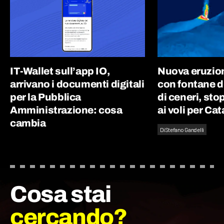
IT-Wallet sull’app IO,
Nuova eruzion
arrivano i documenti digitali
con fontane d
per la Pubblica
di ceneri, st
Amministrazione: cosa
ai voli per Ca
cambia
Di
Stefano Gandelli
Cosa stai
cercando?