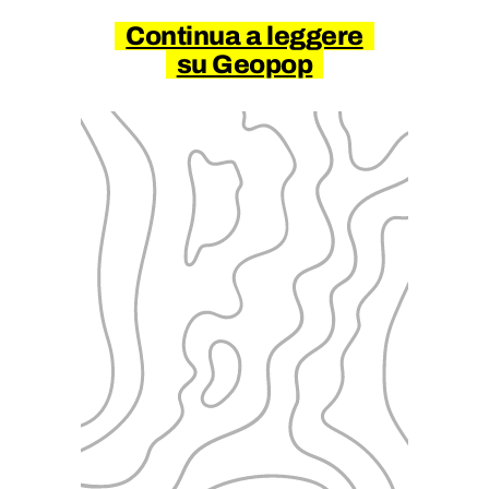
Continua a leggere
su Geopop