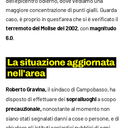
dell'epicentro odierno, dove vediamo una
maggiore concentrazione di punti gialli. Guarda
caso, è proprio in quest'area che si è verificato il
, con
terremoto del Molise del 2002
magnitudo
.
6.0
La situazione aggiornata
nell'area
il sindaco di Campobasso, ha
Roberto Gravina,
disposto di effettuare dei
a scopo
sopralluoghi
nonostante al momento non
precauzionale,
siano stati segnalati danni a cose o persone, e di
chiudere gli istituti scolastici pubblici di ogni