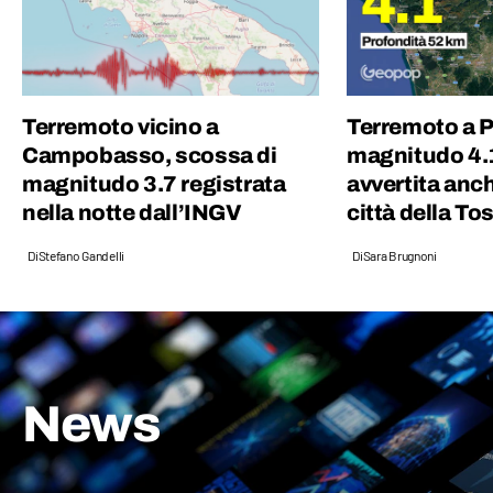
Terremoto vicino a
Terremoto a P
Campobasso, scossa di
magnitudo 4.
magnitudo 3.7 registrata
avvertita anch
nella notte dall’INGV
città della T
Di
Stefano Gandelli
Di
Sara Brugnoni
News