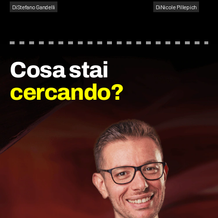
Di
Stefano Gandelli
Di
Nicole Pillepich
Cosa stai
cercando?