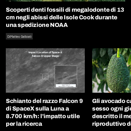
Scoperti denti fossili di megalodonte di 13
cm negli abissi delle Isole Cook durante
una spedizione NOAA
Di
Matteo Galbiati
Schianto del razzo Falcon 9
Gli avocado 
di SpaceX sulla Luna a
sesso ogni gi
8.700 km/h: l’impatto utile
descritto il 
per la ricerca
riproduttivo d