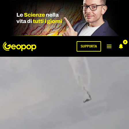
2
SUPPORTA