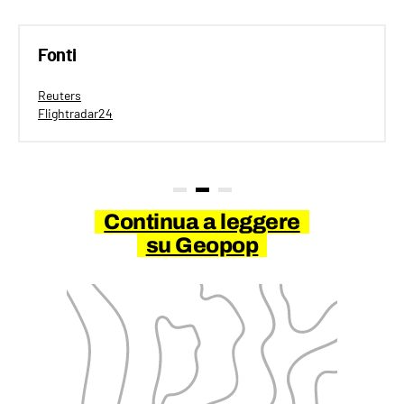
Fonti
Reuters
Flightradar24
Continua a leggere
su Geopop