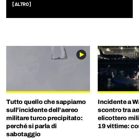
sul Pianeta Terra, dalla geopolitica allo
[ALTRO]
spazio, fino alla società nel suo complesso.
Ho lavorato per un quotidiano economico e
ho una laurea magistrale in Scienze
Politiche, grazie alla quale ho capito quanto
gli eventi del mondo siano profondamente
connessi tra di loro.
Tutto quello che sappiamo
Incidente a W
sull’incidente dell’aereo
scontro tra ae
militare turco precipitato:
elicottero mil
perché si parla di
19 vittime: c
sabotaggio