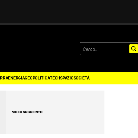
ERRA
ENERGIA
GEOPOLITICA
TECH
SPAZIO
SOCIETÀ
VIDEO SUGGERITO