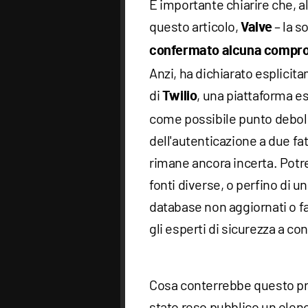
È importante chiarire che, 
questo articolo,
– la s
Valve
confermato alcuna comprom
Anzi, ha dichiarato esplicita
di
, una piattaforma es
Twilio
come possibile punto debole
dell'autenticazione a due fatt
rimane ancora incerta. Potre
fonti diverse, o perfino di un
database non aggiornati o fa
gli esperti di sicurezza a co
Cosa conterrebbe questo pr
stato reso pubblico un elenco