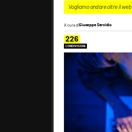
Vogliamo andare oltre il web
A cura di
Giuseppe Servidio
226
CONDIVISIONI