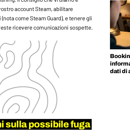
vostro account Steam, abilitare
ri (nota come Steam Guard), e tenere gli
veste ricevere comunicazioni sospette.
Bookin
informa
dati di
 sulla possibile fuga