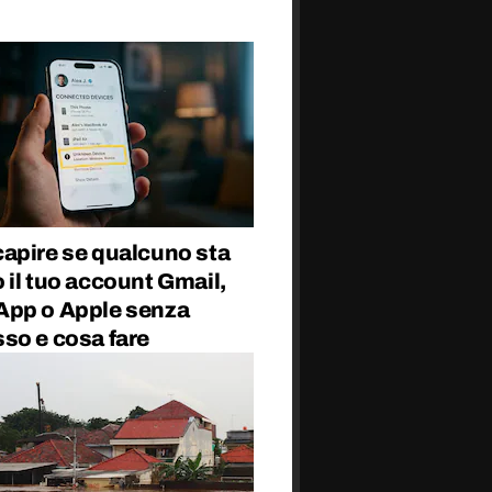
apire se qualcuno sta
il tuo account Gmail,
pp o Apple senza
so e cosa fare