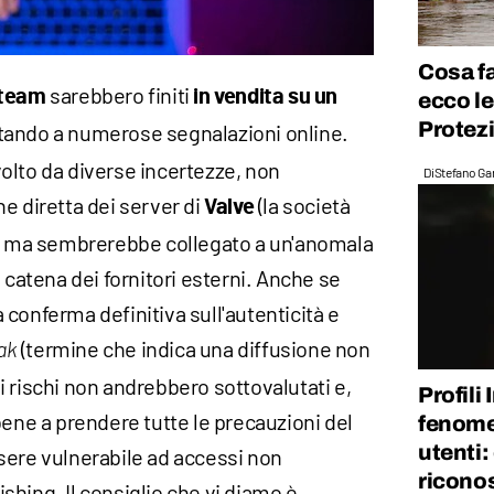
Cosa fa
sarebbero finiti
Steam
in vendita su un
ecco le
Protezi
stando a numerose segnalazioni online.
olto da diverse incertezze, non
Di
Stefano Gan
e diretta dei server di
(la società
Valve
), ma sembrerebbe collegato a un'anomala
 catena dei fornitori esterni. Anche se
conferma definitiva sull'autenticità e
(termine che indica una diffusione non
ak
, i rischi non andrebbero sottovalutati e,
Profili
bene a prendere tutte le precauzioni del
fenome
utenti:
sere vulnerabile ad accessi non
riconos
hishing. Il consiglio che vi diamo è