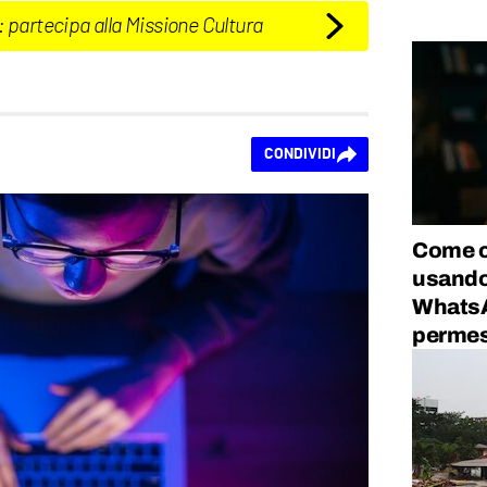
: partecipa alla Missione Cultura
CONDIVIDI
Come c
usando 
WhatsA
permes