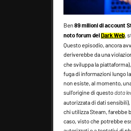
Ben
89 milioni di account 
, 
noto forum del
Dark Web
Questo episodio, ancora avv
deriverebbe da una violazion
che sviluppa la piattaforma
fuga di informazioni lungo la
non esiste, al momento, una 
sull'origine di questo
data le
autorizzata di dati sensibili)
chi utilizza Steam, farebbe 
caso, visto che potrebbe es
autorizzati o a tentativi di p