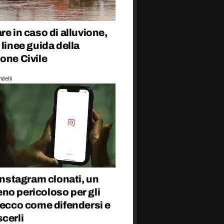
re in caso di alluvione,
 linee guida della
one Civile
delli
 Instagram clonati, un
no pericoloso per gli
 ecco come difendersi e
cerli