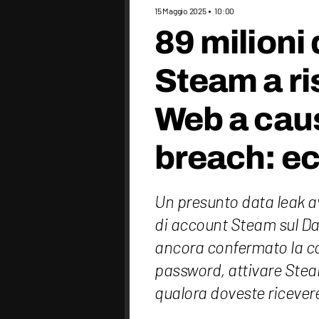
15 Maggio 2025
10:00
89 milioni
Steam a ri
Web a caus
breach: ec
Un presunto data leak av
di account Steam sul D
ancora confermato la c
password, attivare Steam
qualora doveste ricever