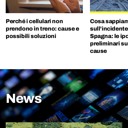
Perché i cellulari non
Cosa sappia
prendono in treno: cause e
sull’incidente
possibili soluzioni
Spagna: le ip
preliminari su
cause
News