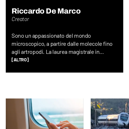
Riccardo De Marco
Creator
Sono un appassionato del mondo
microscopico, a partire dalle molecole fino
agli artropodi. La laurea magistrale in
chimica mi ha permesso di avere gli
[ALTRO]
strumenti necessari per comprendere il
funzionamento del mondo, ma soprattutto
ha saziato la mia fame di risposte. Curioso,
creativo e con idee folli: date una
videocamera, un drone o una chitarra al
DeNa e lo renderete felice.