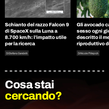
Schianto del razzo Falcon 9
Gli avocado 
di SpaceX sulla Luna a
sesso ogni gi
8.700 km/h: l’impatto utile
descritto il 
per la ricerca
riproduttivo d
Di
Stefano Gandelli
Di
Nicole Pillepich
Cosa stai
cercando?