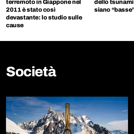
terremoto in Giappone nel
dello tsunami
2011 è stato così
siano “basse
devastante: lo studio sulle
cause
Società