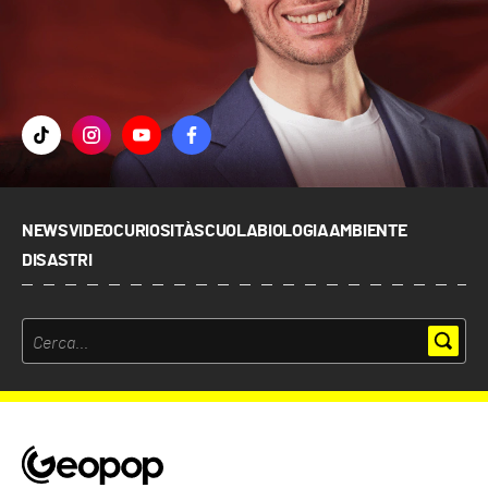
NEWS
VIDEO
CURIOSITÀ
SCUOLA
BIOLOGIA
AMBIENTE
DISASTRI