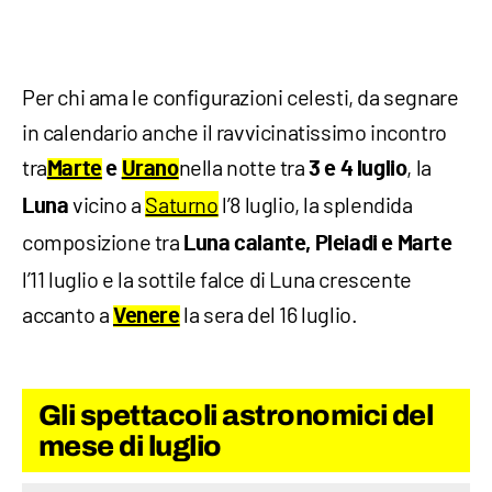
Per chi ama le configurazioni celesti, da segnare
in calendario anche il ravvicinatissimo incontro
tra
nella notte tra
, la
Marte
e
Urano
3 e 4 luglio
vicino a
Saturno
l’8 luglio, la splendida
Luna
composizione tra
Luna calante, Pleiadi e Marte
l’11 luglio e la sottile falce di Luna crescente
accanto a
la sera del 16 luglio.
Venere
Gli spettacoli astronomici del
mese di luglio