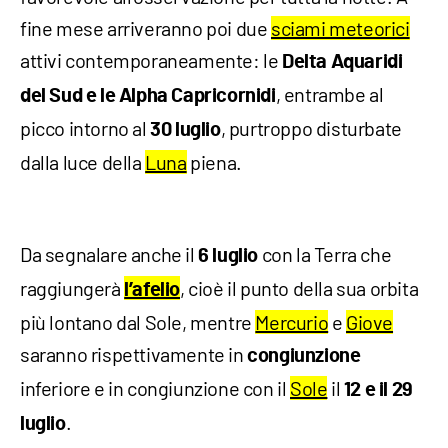
fine mese arriveranno poi due
sciami meteorici
attivi contemporaneamente: le
Delta Aquaridi
, entrambe al
del Sud e le Alpha Capricornidi
picco intorno al
, purtroppo disturbate
30 luglio
dalla luce della
Luna
piena.
Da segnalare anche il
con la Terra che
6 luglio
raggiungerà
, cioè il punto della sua orbita
l’afelio
più lontano dal Sole, mentre
Mercurio
e
Giove
saranno rispettivamente in
congiunzione
inferiore e in congiunzione con il
Sole
il
12 e il 29
.
luglio