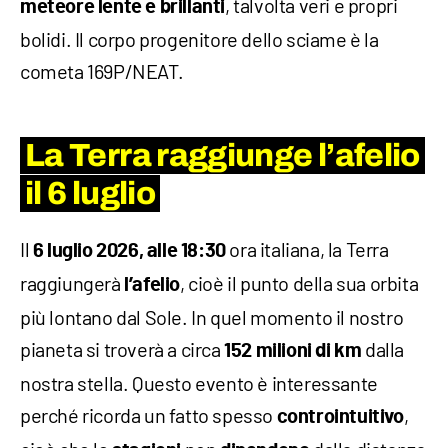
, talvolta veri e propri
meteore lente e brillanti
bolidi. Il corpo progenitore dello sciame è la
cometa 169P/NEAT.
La Terra raggiunge l’afelio
il 6 luglio
Il
ora italiana, la Terra
6 luglio 2026, alle 18:30
raggiungerà
, cioè il punto della sua orbita
l’afelio
più lontano dal Sole. In quel momento il nostro
pianeta si troverà a circa
dalla
152 milioni di km
nostra stella. Questo evento è interessante
perché ricorda un fatto spesso
,
controintuitivo