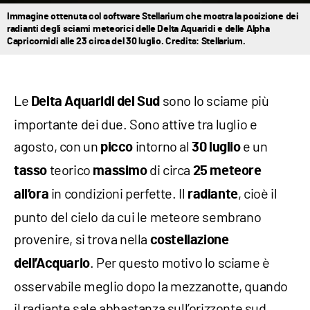
Immagine ottenuta col software Stellarium che mostra la posizione dei
radianti degli sciami meteorici delle Delta Aquaridi e delle Alpha
Capricornidi alle 23 circa del 30 luglio. Credits: Stellarium.
Le
sono lo sciame più
Delta Aquaridi del Sud
importante dei due. Sono attive tra luglio e
agosto, con un
intorno al
e un
picco
30 luglio
teorico
di circa
tasso
massimo
25 meteore
in condizioni perfette. Il
, cioè il
all’ora
radiante
punto del cielo da cui le meteore sembrano
provenire, si trova nella
costellazione
. Per questo motivo lo sciame è
dell’Acquario
osservabile meglio dopo la mezzanotte, quando
il radiante sale abbastanza sull’orizzonte sud.