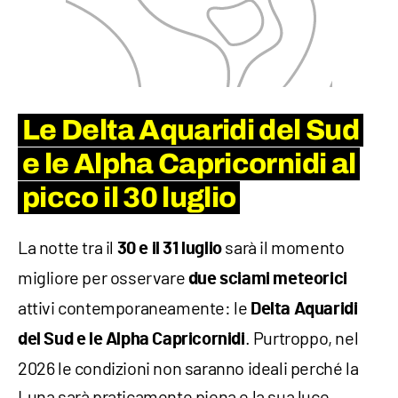
Le Delta Aquaridi del Sud
e le Alpha Capricornidi al
picco il 30 luglio
La notte tra il
sarà il momento
30 e il 31 luglio
migliore per osservare
due sciami meteorici
attivi contemporaneamente: le
Delta Aquaridi
. Purtroppo, nel
del Sud e le Alpha Capricornidi
2026 le condizioni non saranno ideali perché la
Luna sarà praticamente piena e la sua luce