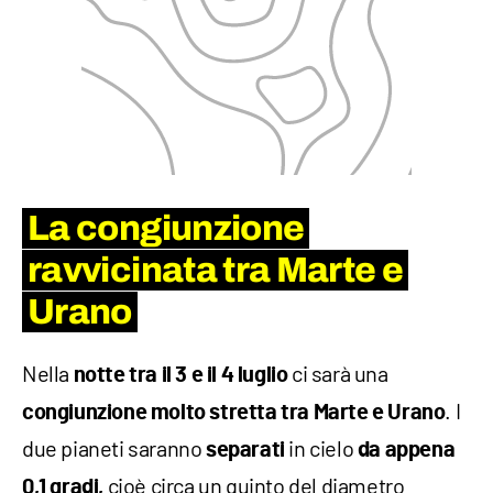
La congiunzione
ravvicinata tra Marte e
Urano
Nella
ci sarà una
notte tra il 3 e il 4 luglio
. I
congiunzione molto stretta tra Marte e Urano
due pianeti saranno
in cielo
separati
da appena
cioè circa un quinto del diametro
0,1 gradi,