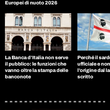
Europei di nuoto 2026
La Banca d’Italia non serve
Perché il sard
il pubblico: le funzioni che
ufficiale e non
vanno oltre la stampa delle
l’origine dal l
banconote
scritto