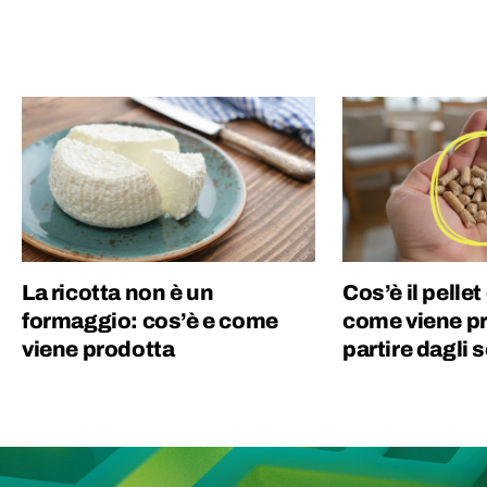
dell'energia, in qualità di geologo e team
manager. Nel 2018 a Parigi, per gioco, è nata
Geopop, diventata nel 2021 una azienda del
gruppo Ciaopeople. Sono dell'idea che la
cultura sia la più grande ricchezza per un
Paese e ho deciso di dedicare la mia vita per
offrire un contributo e far appassionare le
persone alla conoscenza. Col sorriso :)
La ricotta non è un
Cos’è il pellet
formaggio: cos’è e come
come viene pr
viene prodotta
partire dagli 