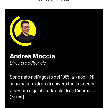
Andrea Moccia
Direttore editoriale
Sono nato nell'Agosto del 1985, a Napoli. Mi
sono pagato gli studi universitari vendendo
pop-corn e gelati nelle sale di un Cinema. Ho
lavorato per dieci anni in giro per il mondo, di
[ALTRO]
cui sette all'Istituto nazionale francese