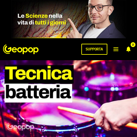
2
SUPPORTA