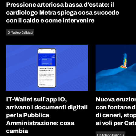
Pressione arteriosa bassa d’estate: il
cardiologo Metra spiega cosa succede
con il caldo e come intervenire
Di
Matteo Galbiati
IT-Wallet sull’app IO,
Nuova eruzion
arrivano i documenti digitali
con fontane d
per la Pubblica
di ceneri, st
Amministrazione: cosa
ai voli per Ca
cambia
Di
Stefano Gandelli