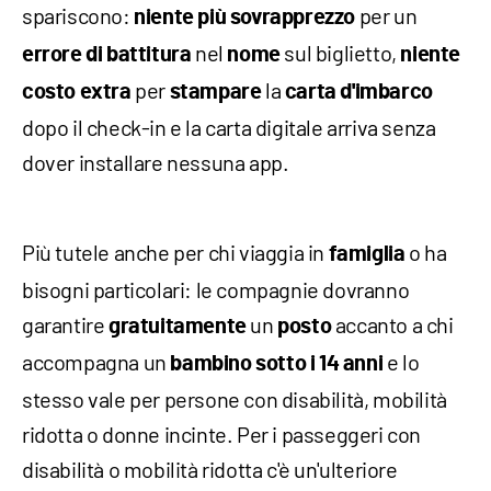
spariscono:
per un
niente più sovrapprezzo
nel
sul biglietto,
errore di battitura
nome
niente
per
la
costo extra
stampare
carta d'imbarco
dopo il check-in e la carta digitale arriva senza
dover installare nessuna app.
Più tutele anche per chi viaggia in
o ha
famiglia
bisogni particolari: le compagnie dovranno
garantire
un
accanto a chi
gratuitamente
posto
accompagna un
e lo
bambino sotto i 14 anni
stesso vale per persone con disabilità, mobilità
ridotta o donne incinte. Per i passeggeri con
disabilità o mobilità ridotta c'è un'ulteriore