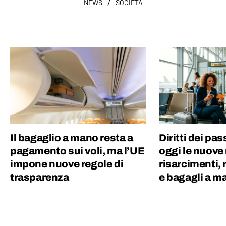
/
NEWS
SOCIETÀ
Il bagaglio a mano resta a
Diritti dei pa
pagamento sui voli, ma l’UE
oggi le nuove
impone nuove regole di
risarcimenti, r
trasparenza
e bagagli a m