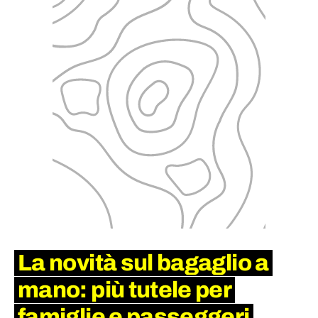
La novità sul bagaglio a
mano: più tutele per
famiglie e passeggeri