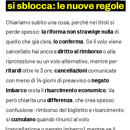
si sblocca: le nuove regole
Chiariamo subito una cosa, perché nei titoli si
perde spesso:
di
la riforma non stravolge nulla
quello che già c'era,
. Se il volo viene
lo conferma
cancellato hai ancora
o alla
diritto al rimborso
riprotezione su un volo alternativo, mentre per
oltre le 3 ore,
comunicate
ritardi
cancellazioni
con meno di 14 giorni di preavviso o
negato
resta il
. Va
imbarco
risarcimento economico
però chiarita una
, che crea spesso
differenza
confusione: rimborso del biglietto e risarcimento
si
quando rinunci al volo
cumulano
(cancellazione o negato imbarco), mentre se il