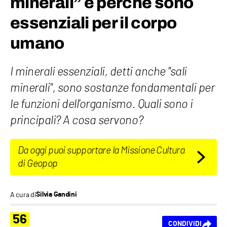
minerali” e perché sono
essenziali per il corpo
umano
I minerali essenziali, detti anche "sali
minerali", sono sostanze fondamentali per
le funzioni dell'organismo. Quali sono i
principali? A cosa servono?
Da oggi puoi supportare la Missione Cultura
di Geopop
A cura di
Silvia Gandini
56
CONDIVIDI