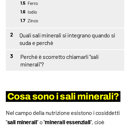
Ferro
1.5
Iodio
1.6
Zinco
1.7
Quali sali minerali si integrano quando si
2
suda e perchè
Perché è scorretto chiamarli "sali
3
minerali"?
Cosa sono i sali minerali?
Nel campo della nutrizione esistono i cosiddetti
"
" o "
", cioè
sali minerali
minerali essenziali