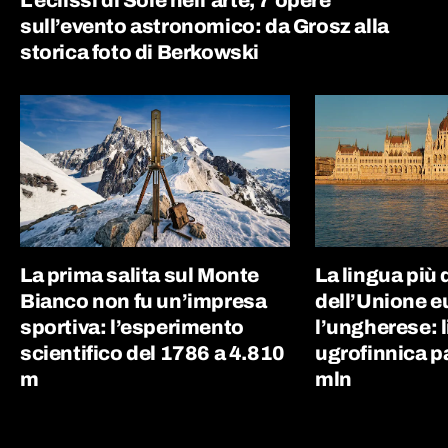
L’eclissi di Sole nell’arte, 7 opere
sull’evento astronomico: da Grosz alla
storica foto di Berkowski
La prima salita sul Monte
La lingua più d
Bianco non fu un’impresa
dell’Unione e
sportiva: l’esperimento
l’ungherese: 
scientifico del 1786 a 4.810
ugrofinnica p
m
mln