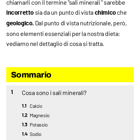
chiamarli con il termine "sali minerali " sarebbe
sia da un punto di vista
che
incorretto
chimico
Dal punto di vista nutrizionale, però,
geologico.
sono elementi essenziali per la nostra dieta:
vediamo nel dettaglio di cosa si tratta.
Sommario
Cosa sono i sali minerali?
1
Calcio
1.1
Magnesio
1.2
Potassio
1.3
Sodio
1.4