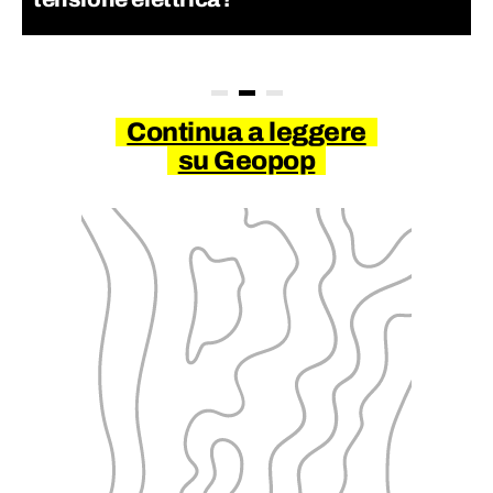
Continua a leggere
su Geopop