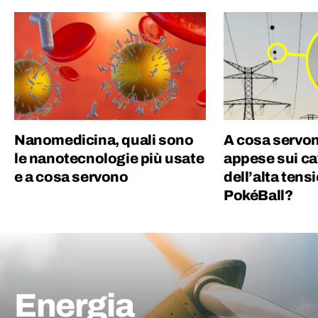
Nanomedicina, quali sono
A cosa servon
le nanotecnologie più usate
appese sui cav
e a cosa servono
dell’alta tensi
PokéBall?
Energia