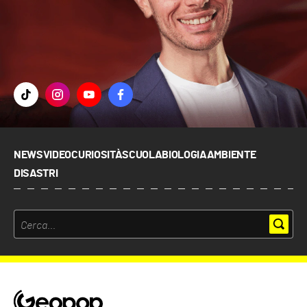
NEWS
VIDEO
CURIOSITÀ
SCUOLA
BIOLOGIA
AMBIENTE
DISASTRI