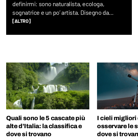
definirmi: sono naturalista, ecologa,
sognatrice e un po’ artista. Disegno da
quando ho memoria e ammiro il mondo con
[ALTRO]
occhio scientifico e una punta di meraviglia.
Mi emoziono nel capire come funziona ciò
che mi circonda e faccio di tutto per
continuare a imparare. Disegno, scrivo e
parlo di ciò che amo: natura, animali,
botanica e curiosità.
Quali sono le 5 cascate più
I cieli migliori
alte d’Italia: la classifica e
osservare le s
dove si trovano
dove si trova