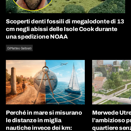
Scoperti denti fossili di megalodonte di 13
cm negli abissi delle Isole Cook durante
una spedizione NOAA
Di
Matteo Galbiati
Perché in mare si misurano
Merwede Utre
le distanze in miglia
l’ambizioso p
nautiche invece dei km:
quartiere sen