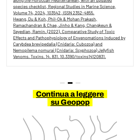
along the Moroccan Mediterranean, with an updated
species checklist, Regional Studies in Marine Science,
Volume 74, 2024, 103542, ISSN 2352-4855.
Hwang, Du & Koh, Phil-Ok & Mohan Prakash,
Ramachandran & Chae, Jinho & Kang, Changkeun &
Seyedian, Ramin. (2022). Comparative Study of Toxic
Effects and Pathophysiology of Envenomations Induced by
Carybdea brevipedalia (Cnidaria: Cubozoa) and
Nemopilema nomurai (Cnidaria: Scyphozoa) Jellyfish
Venoms. Toxins. 14. 831. 10.3390/toxins14120831.
Continua a leggere
su Geopop