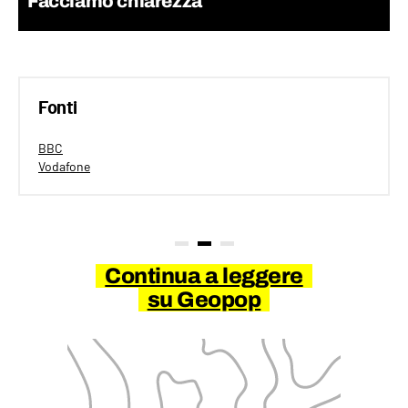
Facciamo chiarezza
Fonti
BBC
Vodafone
Continua a leggere
su Geopop