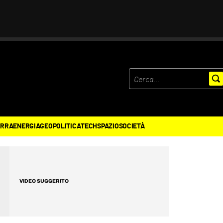
ERRA
ENERGIA
GEOPOLITICA
TECH
SPAZIO
SOCIETÀ
VIDEO SUGGERITO