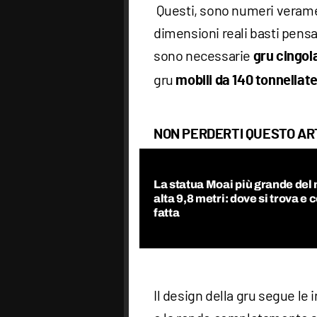
Questi, sono numeri verame
dimensioni reali basti pensa
sono necessarie
gru cingol
gru
mobili da 140 tonnellat
NON PERDERTI QUESTO AR
La statua Moai più grande del
alta 9,8 metri: dove si trova e 
fatta
Il design della gru segue le