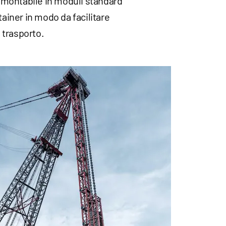
montabile in moduli standard
tainer in modo da facilitare
l trasporto.