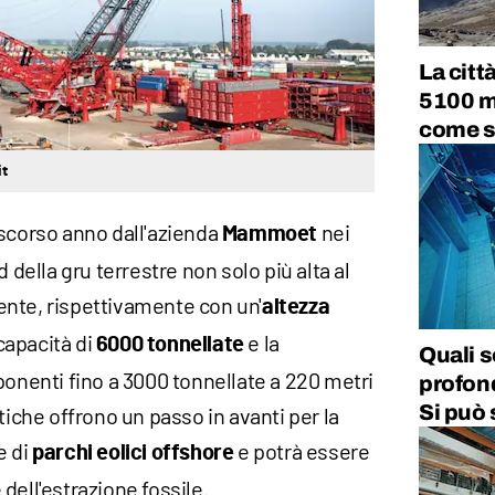
La citt
5100 me
come s
it
o scorso anno dall'azienda
nei
Mammoet
d della gru terrestre non solo più alta al
nte, rispettivamente con un'
altezza
capacità di
e la
6000 tonnellate
Quali s
ponenti fino a 3000 tonnellate a 220 metri
profond
Si può 
tiche offrono un passo in avanti per la
e di
e potrà essere
parchi eolici offshore
dell'estrazione fossile.