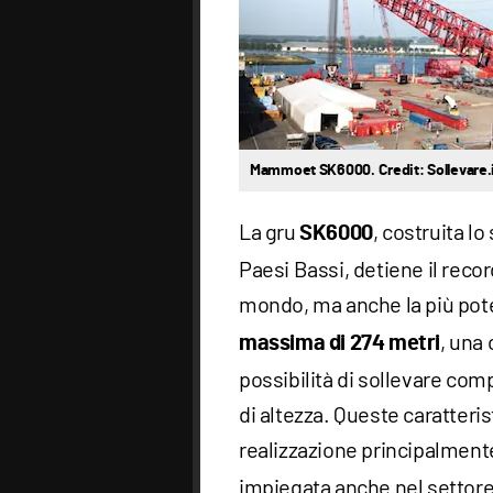
Mammoet SK6000. Credit: Sollevare.
La gru
, costruita l
SK6000
Paesi Bassi, detiene il recor
mondo, ma anche la più pote
, una 
massima di 274 metri
possibilità di sollevare com
di altezza. Queste caratteris
realizzazione principalment
impiegata anche nel settore 