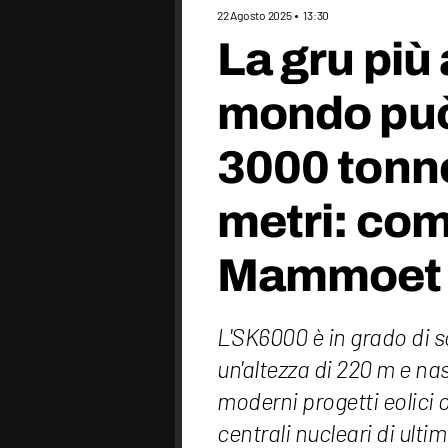
22 Agosto 2025
13:30
La gru più 
mondo può
3000 tonne
metri: come
Mammoet
L'SK6000 è in grado di s
un'altezza di 220 m e na
moderni progetti eolici o
centrali nucleari di ult