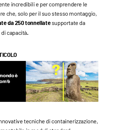
nte incredibili e per comprendere le
re che, solo per il suo stesso montaggio,
supportate da
ate da 250 tonnellate
di capacità
e
.
TICOLO
 mondo è
com’è
 innovative tecniche di containerizzazione,