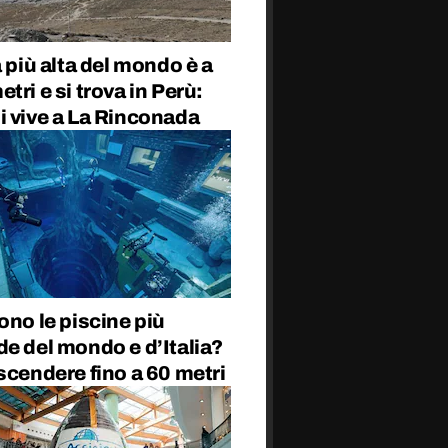
à più alta del mondo è a
tri e si trova in Perù:
i vive a La Rinconada
ono le piscine più
e del mondo e d’Italia?
scendere fino a 60 metri