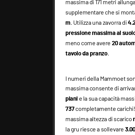
massima di 171 metri allungab
supplementare che si monta i
. Utilizza una zavorra di
m
4.
pressione massima al suolo
meno come avere
20 automo
.
tavolo da pranzo
I numeri della Mammoet sono
massima consente di arrivare
e la sua capacità mass
piani
completamente carichi! 
737
massima altezza di scarico
la gru riesce a sollevare
3.00