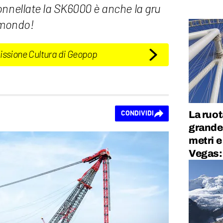
onnellate la SK6000 è anche la gru
 mondo!
Missione Cultura di Geopop
La ruo
CONDIVIDI
grande
metri e
Vegas: 