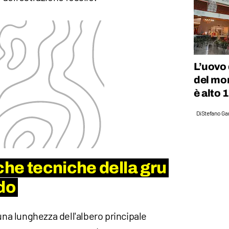
L’uovo
del mon
è alto 
Di
Stefano Gan
che tecniche della gru
do
a lunghezza dell'albero principale