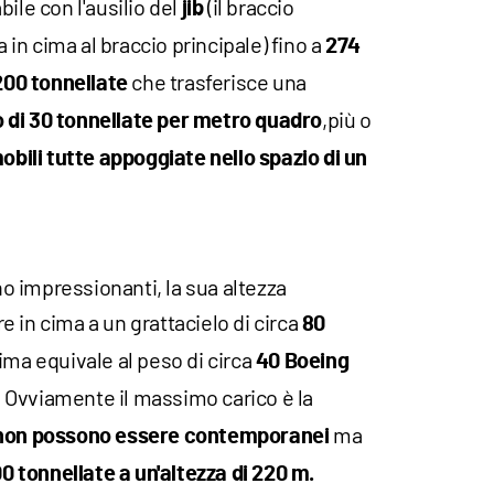
ile con l'ausilio del
(il braccio
jib
n cima al braccio principale) fino a
274
che trasferisce una
200 tonnellate
,più o
 di 30 tonnellate per metro quadro
bili tutte appoggiate nello spazio di un
 impressionanti, la sua altezza
 in cima a un grattacielo di circa
80
ima equivale al peso di circa
40 Boeing
Ovviamente il massimo carico è la
ma
non possono essere contemporanei
0 tonnellate a un'altezza di 220 m.