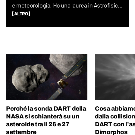
e meteorologia. Ho una laurea in Astrofisica,
un Master in Comunicazione della Scienza
[ALTRO]
alla SISSA di Trieste e in passato ho fatto
divulgazione scientifica con il progetto “Chi
ha paura del buio?”.
Perché la sonda DART della
Cosa abbiamo
NASA si schianterà su un
dalla collisio
asteroide tra il 26 e 27
DART con l’a
settembre
Dimorphos