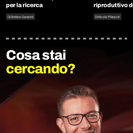
per la ricerca
riproduttivo d
Di
Stefano Gandelli
Di
Nicole Pillepich
Cosa stai
cercando?