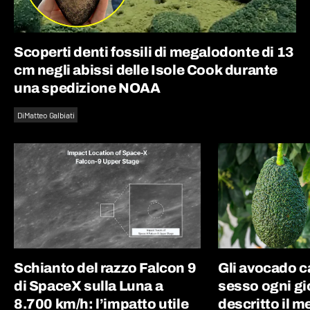
Scoperti denti fossili di megalodonte di 13
cm negli abissi delle Isole Cook durante
una spedizione NOAA
Di
Matteo Galbiati
Schianto del razzo Falcon 9
Gli avocado 
di SpaceX sulla Luna a
sesso ogni gi
8.700 km/h: l’impatto utile
descritto il 