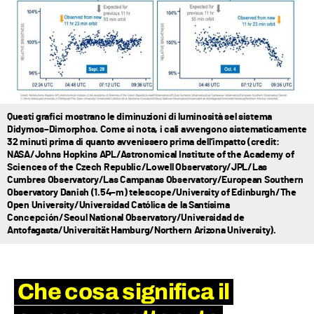
Questi grafici mostrano le diminuzioni di luminosità sel sistema
Didymos–Dimorphos. Come si nota, i cali avvengono sistematicamente
32 minuti prima di quanto avvenissero prima dell’impatto (credit:
NASA/Johns Hopkins APL/Astronomical Institute of the Academy of
Sciences of the Czech Republic/Lowell Observatory/JPL/Las
Cumbres Observatory/Las Campanas Observatory/European Southern
Observatory Danish (1.54–m) telescope/University of Edinburgh/The
Open University/Universidad Católica de la Santísima
Concepción/Seoul National Observatory/Universidad de
Antofagasta/Universität Hamburg/Northern Arizona University).
Che cosa significa il