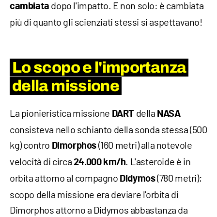
dopo l'impatto. E non solo: è cambiata
cambiata
più di quanto gli scienziati stessi si aspettavano!
Lo scopo e l'importanza
della missione
La pionieristica missione
della
DART
NASA
consisteva nello schianto della sonda stessa (500
kg) contro
(160 metri) alla notevole
Dimorphos
velocità di circa
. L'asteroide è in
24.000 km/h
orbita attorno al compagno
(780 metri);
Didymos
scopo della missione era deviare l'orbita di
Dimorphos attorno a Didymos abbastanza da