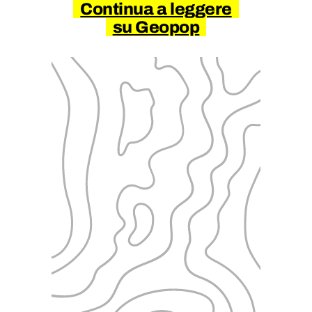
Continua a leggere
su Geopop