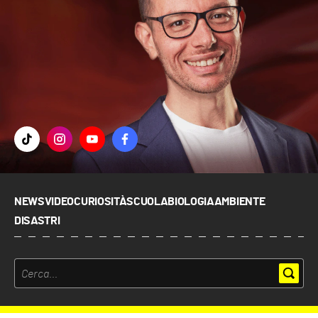
NEWS
VIDEO
CURIOSITÀ
SCUOLA
BIOLOGIA
AMBIENTE
DISASTRI