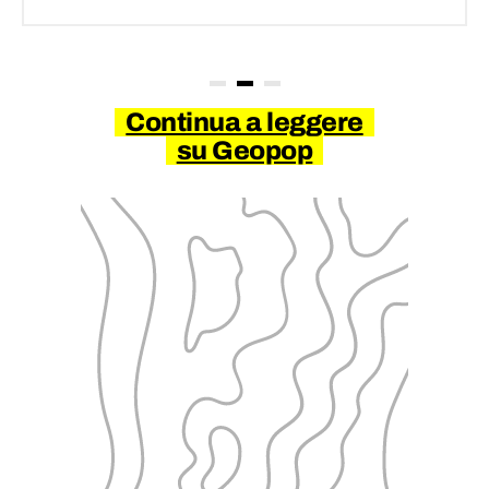
Continua a leggere
su Geopop