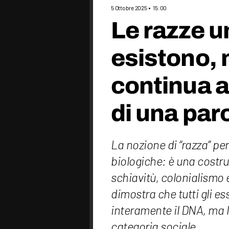
5 Ottobre 2025
15:00
Le razze 
esistono, 
continua a 
di una par
La nozione di “razza” pe
biologiche: è una costru
schiavitù, colonialismo 
dimostra che tutti gli e
interamente il DNA, ma 
categoria sociale.