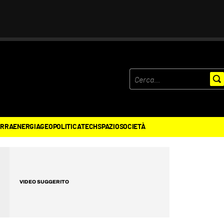
ERRA
ENERGIA
GEOPOLITICA
TECH
SPAZIO
SOCIETÀ
VIDEO SUGGERITO