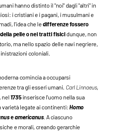
umani hanno distinto il "noi" dagli "altri" in
giosi: i cristiani e i pagani, i musulmani e
omadi, l'idea che le
differenze fossero
dunque, non
della pelle o nei tratti fisici
torio, ma nello spazio delle navi negriere,
nistrazioni coloniali.
moderna comincia a occuparsi
erenze tra gli esseri umani.
,
Carl Linnaeus
, nel
inserisce l'uomo nella sua
1735
 varietà legate ai continenti:
Homo
anus
americanus
A ciascuno
e
.
fisiche e morali, creando gerarchie