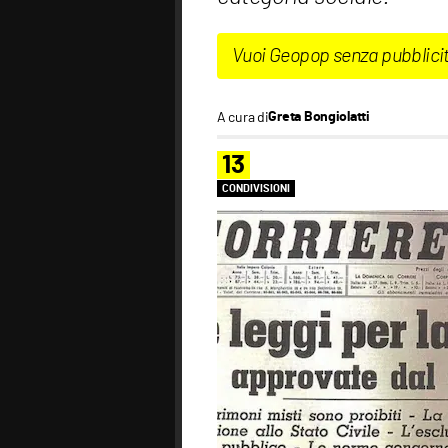
Vuoi Geopop senza pubblici
A cura di
Greta Bongiolatti
13
CONDIVISIONI