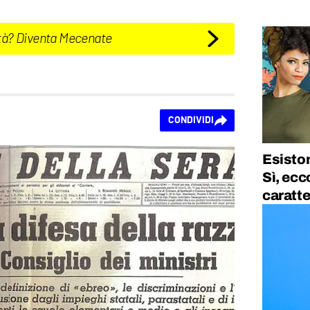
tà? Diventa Mecenate
CONDIVIDI
Esiston
Sì, ecc
caratte