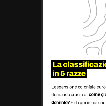
La classificaz
in 5 razze
L'espansione coloniale euro
domanda cruciale:
come gius
É da qui in poi che
dominio?