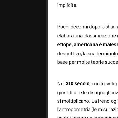
implicite.
Pochi decenni dopo,
Johann
elabora una classificazione 
etiope, americana e males
descrittivo, la sua terminol
base per molte teorie succe
Nel
, con lo svil
XIX secolo
giustificare le disuguaglianz
si moltiplicano. La frenologi
l'antropometria (le misurazio
costruiscono un immaginario