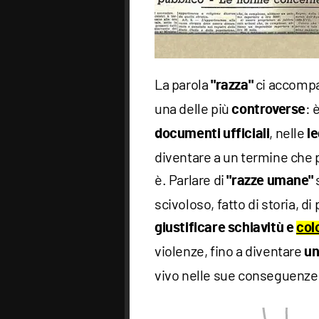
La parola
ci accompa
"razza"
una delle più
: 
controverse
, nelle
documenti ufficiali
le
diventare a un termine che
è. Parlare di
s
"razze umane"
scivoloso, fatto di storia, di
giustificare schiavitù e
col
violenze, fino a diventare
un
vivo nelle sue conseguenze 