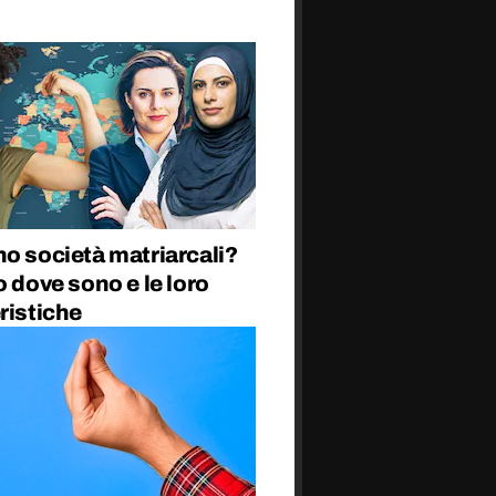
o società matriarcali?
o dove sono e le loro
ristiche