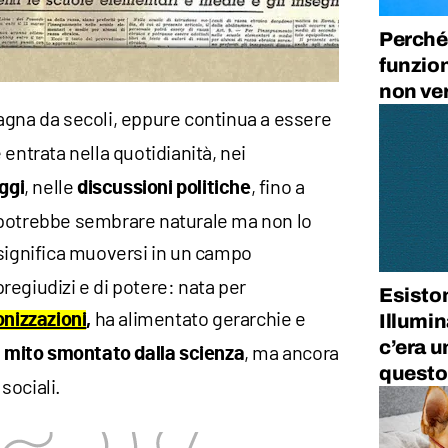
Perché
funzio
non ver
gna da secoli, eppure continua a essere
è entrata nella quotidianità, nei
, nelle
, fino a
ggi
discussioni politiche
 potrebbe sembrare naturale ma non lo
ignifica muoversi in un campo
 pregiudizi e di potere: nata per
Esiston
ha alimentato gerarchie e
onizzazioni
,
Illumi
c’era u
, ma ancora
 mito smontato dalla scienza
quest
sociali.