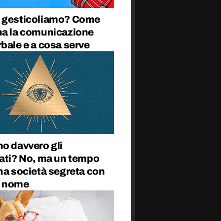
 gesticoliamo? Come
na la comunicazione
bale e a cosa serve
o davvero gli
nati? No, ma un tempo
na società segreta con
o nome