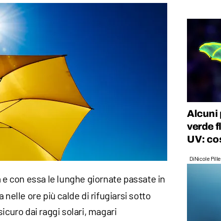
Alcuni p
verde f
UV: cos
Di
Nicole Pill
a e con essa le lunghe giornate passate in
 nelle ore più calde di rifugiarsi sotto
sicuro dai raggi solari, magari