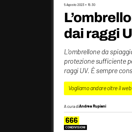
5 Agosto 2023
15:30
L’ombrello
dai raggi 
L’ombrellone da spiaggi
protezione sufficiente p
raggi UV. È sempre consig
Vogliamo andare oltre il web
A cura di
Andrea Rupiani
666
CONDIVISIONI