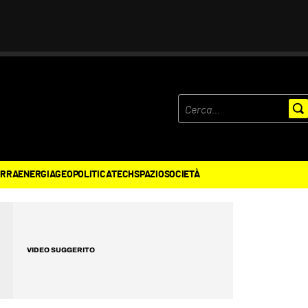
ERRA
ENERGIA
GEOPOLITICA
TECH
SPAZIO
SOCIETÀ
VIDEO SUGGERITO