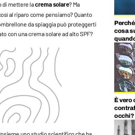
 di mettere la
? Ma
crema
solare
così al riparo come pensiamo? Quanto
Perché
brellone da spiaggia può proteggerti
cosa su
ato con una crema solare ad alto SPF?
quando
È vero 
contraf
occhi? 
insieme uno studio scientifico che ha