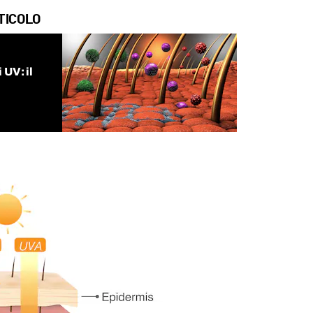
TICOLO
 UV: il