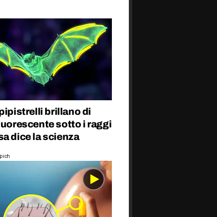
ipistrelli brillano di
luorescente sotto i raggi
a dice la scienza
epich