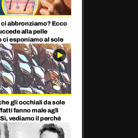
 ci abbronziamo? Ecco
ccede alla pelle
 ci esponiamo al sole
che gli occhiali da sole
fatti fanno male agli
Sì, vediamo il perché