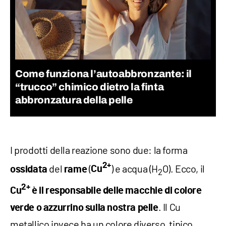
Come funziona l’autoabbronzante: il
“trucco” chimico dietro la finta
abbronzatura della pelle
I prodotti della reazione sono due: la forma
2+
del
(
) e acqua (H
O). Ecco, il
ossidata
rame
Cu
2
2+
Cu
è il responsabile delle macchie di colore
. Il Cu
verde o azzurrino sulla nostra pelle
metallico invece ha un colore diverso, tipico.