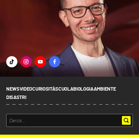
NEWS
VIDEO
CURIOSITÀ
SCUOLA
BIOLOGIA
AMBIENTE
DISASTRI