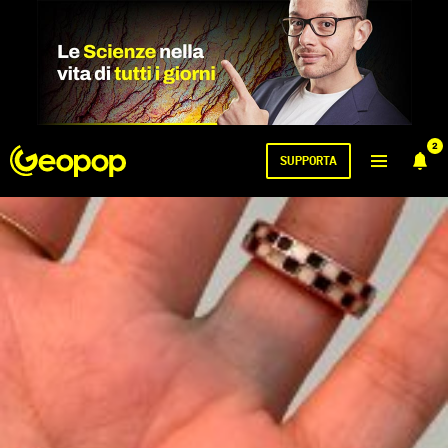
2
SUPPORTA