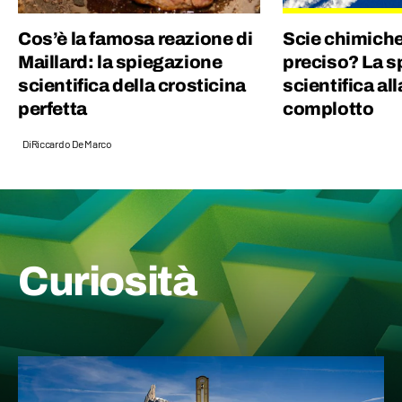
Cos’è la famosa reazione di
Scie chimiche
Maillard: la spiegazione
preciso? La s
scientifica della crosticina
scientifica all
perfetta
complotto
Di
Riccardo De Marco
Curiosità