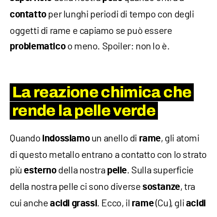
per lunghi periodi di tempo con degli
contatto
oggetti di rame e capiamo se può essere
o meno. Spoiler: non lo è.
problematico
La reazione chimica che
rende la pelle verde
Quando
un anello di
, gli atomi
indossiamo
rame
di questo metallo entrano a contatto con lo strato
più
della nostra
. Sulla superficie
esterno
pelle
della nostra pelle ci sono diverse
, tra
sostanze
cui anche
. Ecco, il
(Cu), gli
acidi
grassi
rame
acidi