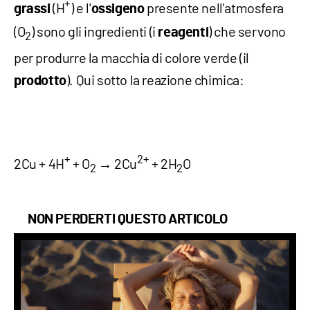
+
(H
) e l'
presente nell'atmosfera
grassi
ossigeno
(O
) sono gli ingredienti (i
) che servono
reagenti
2
per produrre la macchia di colore verde (il
). Qui sotto la reazione chimica:
prodotto
+
2+
2Cu + 4H
+ O
→ 2Cu
+ 2H
O
2
2
NON PERDERTI QUESTO ARTICOLO