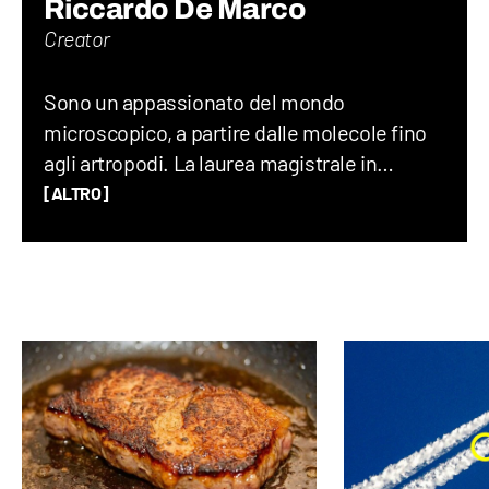
Riccardo De Marco
Creator
Sono un appassionato del mondo
microscopico, a partire dalle molecole fino
agli artropodi. La laurea magistrale in
chimica mi ha permesso di avere gli
[ALTRO]
strumenti necessari per comprendere il
funzionamento del mondo, ma soprattutto
ha saziato la mia fame di risposte. Curioso,
creativo e con idee folli: date una
videocamera, un drone o una chitarra al
DeNa e lo renderete felice.