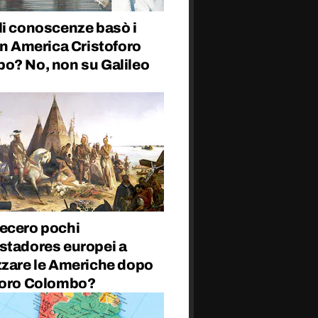
li conoscenze basò i
in America Cristoforo
o? No, non su Galileo
ecero pochi
stadores europei a
zzare le Americhe dopo
foro Colombo?