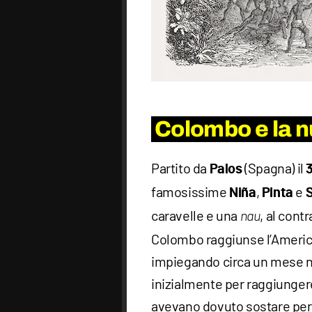
Colombo e la nu
Partito da
(Spagna) il
Palos
famosissime
,
e
Niña
Pinta
S
caravelle e una
, al cont
nau
Colombo raggiunse l’America
impiegando circa un mese ne
inizialmente per raggiunger
avevano dovuto sostare per r