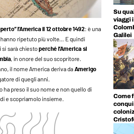
Su qua
viaggi 
Colomb
: è una
erto” l’America il 12 ottobre 1492
Galilei
i hanno ripetuto più volte… E quindi
 si sarà chiesto
perché l’America si
, in onore del suo scopritore.
mbia
no, il nome America deriva da
Amerigo
gatore di quegli anni.
ha preso il suo nome e non quello di
Come f
di e scopriamolo insieme.
conqui
coloni
Cristo