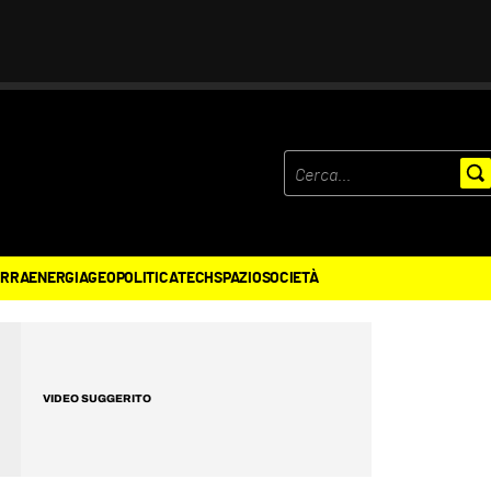
ERRA
ENERGIA
GEOPOLITICA
TECH
SPAZIO
SOCIETÀ
VIDEO SUGGERITO