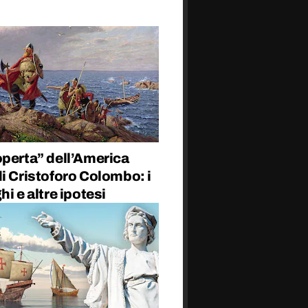
operta” dell’America
i Cristoforo Colombo: i
hi e altre ipotesi