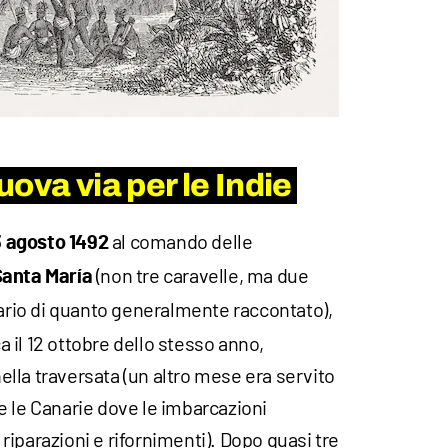
ova via per le Indie
al comando delle
3 agosto 1492
(non tre caravelle, ma due
anta María
rario di quanto generalmente raccontato),
 il 12 ottobre dello stesso anno,
lla traversata (un altro mese era servito
e le Canarie dove le imbarcazioni
iparazioni e rifornimenti). Dopo quasi tre