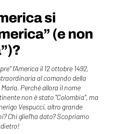
merica si
merica” (e non
”)?
e" l’America il 12 ottobre 1492,
traordinaria al comando della
a María. Perché allora il nome
inente non è stato "Colombia", ma
merigo Vespucci, altro grande
ni? Chi gliel'ha dato? Scopriamo
 dietro!