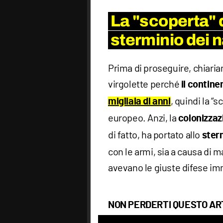
La "scoperta" 
sterminio dei n
Prima di proseguire, chiaria
virgolette perché
il contin
, quindi la “s
migliaia di anni
europeo. Anzi, la
colonizzaz
di fatto, ha portato allo
sterm
con le armi, sia a causa di m
avevano le giuste difese i
NON PERDERTI QUESTO AR