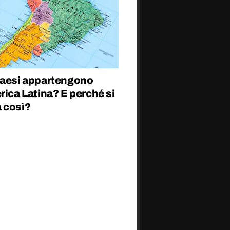
Paesi appartengono
rica Latina? E perché si
 così?