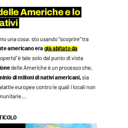
delle Americhe e lo
ativi
mo una cosa: sto usando “scoprire” tra
ente americano era
già abitato da
coperta” è tale solo dal punto di vista
delle Americhe è un processo che,
ione
sia
inio di milioni di nativi americani,
alattie europee contro le quali i locali non
mmunitarie…
TICOLO