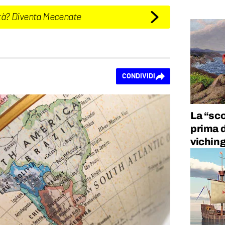
tà? Diventa Mecenate
CONDIVIDI
La “sc
prima d
viching