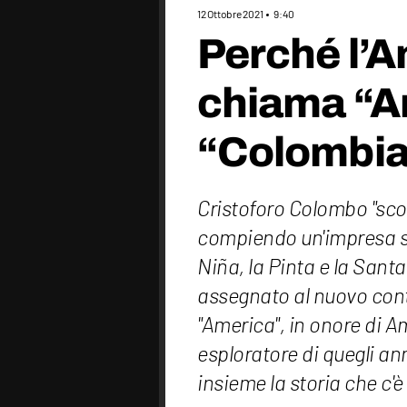
12 Ottobre 2021
9:40
Perché l’A
chiama “A
“Colombia
Cristoforo Colombo "scopr
compiendo un'impresa s
Niña, la Pinta e la Sant
assegnato al nuovo cont
"America", in onore di A
esploratore di quegli an
insieme la storia che c'è