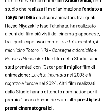
Lo stile deve il suo nome allo
, uno
Studio Ghibli
studio che realizza film di animazione
fondato a
da alcuni animatori, tra i quali
Tokyo nel 1985
Hayao Miyazaki e Isao Takahata, ha realizzato
alcuni dei film più visti del cinema giapponese,
tra i quali capolavori come
,
La città incantata
Il
,
e
mio vicino Totoro
Kiki – Consegne a domicilio
. Due film dello Studio sono
Princess Mononoke
stati premiati con l’Oscar per il miglior film di
animazione:
nel 2003 e
La città incantata
Il
nel 2024. Altri film realizzati
ragazzo e l'airone
dallo Studio hanno ottenuto nomination per il
premio Oscar o hanno ricevuto altri
prestigiosi
.
premi cinematografici