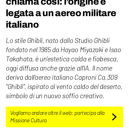
chiama così: l’origine è
legata a un aereo militare
italiano
Lo stile Ghibli, nato dallo Studio Ghibli
fondato nel 1985 da Hayao Miyazaki e Isao
Takahata, è un’estetica calda e fiabesca,
oggi diffusa anche grazie all’IA. Il nome
deriva dall’aereo italiano Caproni Ca.309
“Ghibli”, ispirato al vento caldo del deserto,
simbolo di un nuovo soffio creativo.
Vogliamo andare oltre il web: partecipa alla
Missione Cultura