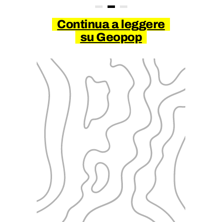
Continua a leggere
su Geopop