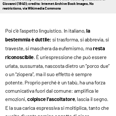
Giovanni (1840); credits: Internet Archive Book Images, No
restrictions, via Wikimedia Commons
Poi c’è l’aspetto linguistico. In italiano,
la
si trasforma, si abbrevia, si
bestemmia è duttile:
traveste, si maschera da eufemismo, ma
resta
. È un’espressione che può essere
riconoscibile
urlata, sussurrata, nascosta dietro un “porco due”
o un “ziopera”, ma il suo effetto è sempre
potente. Proprio perché è un tabù, ha una forza
comunicativa fuori dal comune: amplifica le
emozioni,
, lascia il segno.
colpisce l’ascoltatore
E la sua carica espressiva si moltiplica, tanto che
a volte diventa persino oggetto di gioco