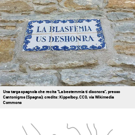
Una targa spagnola che recita "La bestemmia ti disonora", presso
Cantonigros (Spagna); credits: Kippelboy, CC0, via Wikimedia
Commons