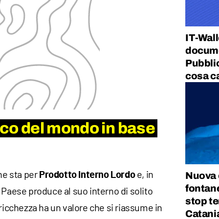
IT-Wall
documen
Pubbli
cosa c
icco del mondo in base
che sta per
e, in
Prodotto Interno Lordo
Nuova 
fontane
Paese produce al suo interno di solito
stop te
 ricchezza ha un valore che si riassume in
Catani