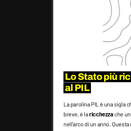
Lo Stato più r
al PIL
La parolina PIL è una sigla 
breve, è la
che un 
ricchezza
nell’arco di un anno. Questa