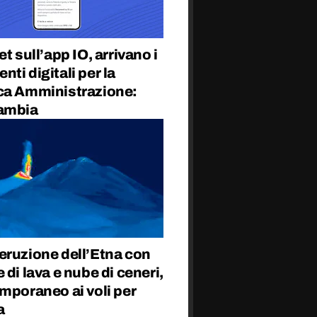
et sull’app IO, arrivano i
ti digitali per la
ca Amministrazione:
ambia
eruzione dell’Etna con
 di lava e nube di ceneri,
mporaneo ai voli per
a