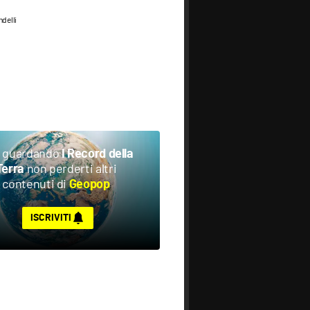
delli
i guardando
I Record della
non perderti altri
Terra
contenuti di
Geopop
ISCRIVITI