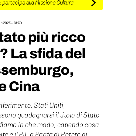
: partecipa alla Missione Cultura
aio 2023
18:30
tato più ricco
 La sfida del
ussemburgo,
 e Cina
iferimento, Stati Uniti,
ono guadagnarsi il titolo di Stato
ediamo in che modo, capendo cosa
ite e il PIL a Parità di Potere di