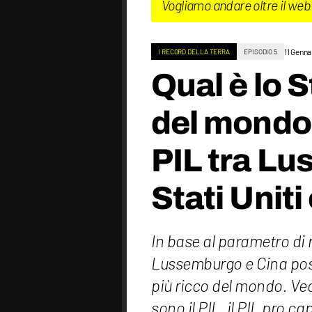
Vogliamo andare oltre il web
11 Genn
I RECORD DELLA TERRA
EPISODIO 5
Qual è lo S
del mondo?
PIL tra L
Stati Uniti
In base al parametro di r
Lussemburgo e Cina poss
più ricco del mondo. V
sono il PIL, il PIL pro cap