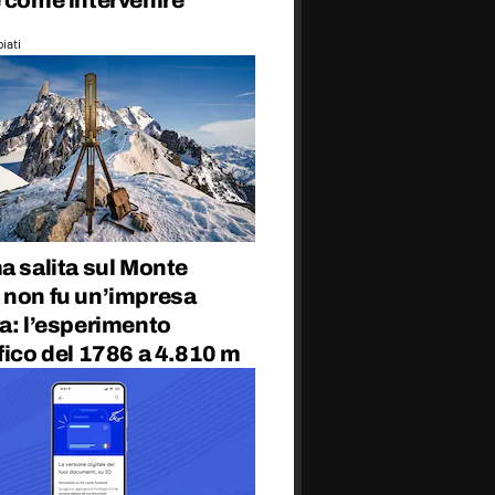
 come intervenire
iati
a salita sul Monte
 non fu un’impresa
a: l’esperimento
fico del 1786 a 4.810 m