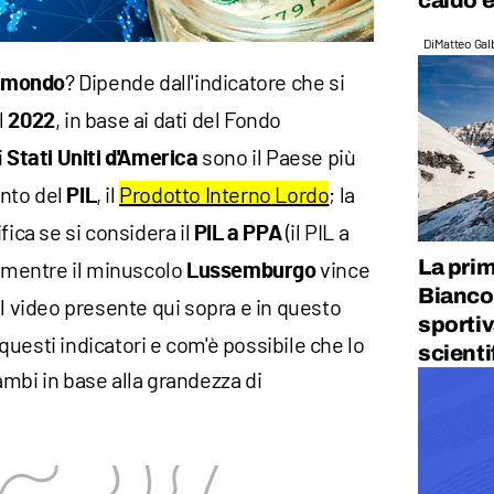
caldo e
Di
Matteo Galb
? Dipende dall'indicatore che si
l mondo
l
, in base ai dati del Fondo
2022
i
sono il Paese più
Stati Uniti d'America
nto del
, il
Prodotto Interno Lordo
; la
PIL
fica se si considera il
(il PIL a
PIL a PPA
La prim
; mentre il minuscolo
vince
Lussemburgo
Bianco
l video presente qui sopra e in questo
sportiv
uesti indicatori e com'è possibile che lo
scienti
mbi in base alla grandezza di