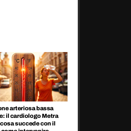
one arteriosa bassa
e: il cardiologo Metra
 cosa succede con il