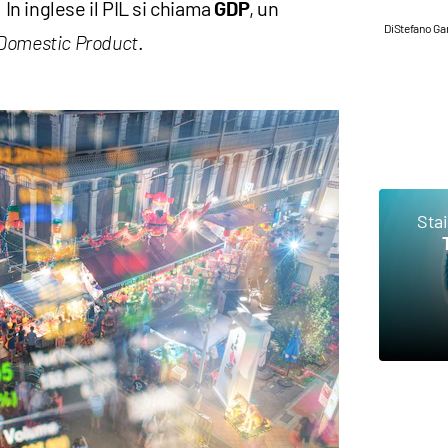
. In inglese il PIL si chiama
, un
GDP
Di
Stefano Gan
.
Domestic Product
Sta