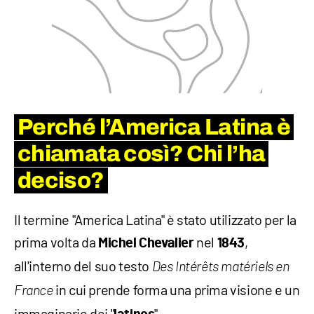
Perché l’America Latina è
chiamata così? Chi l’ha
deciso?
Il termine "America Latina" è stato utilizzato per la
prima volta da
nel
,
Michel Chevalier
1843
all'interno del suo testo
Des Intérêts matériels en
in cui prende forma una prima visione e un
France
immaginario dei "
".