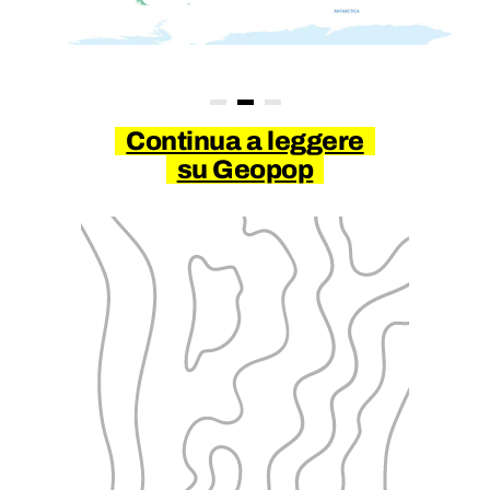
Continua a leggere
su Geopop