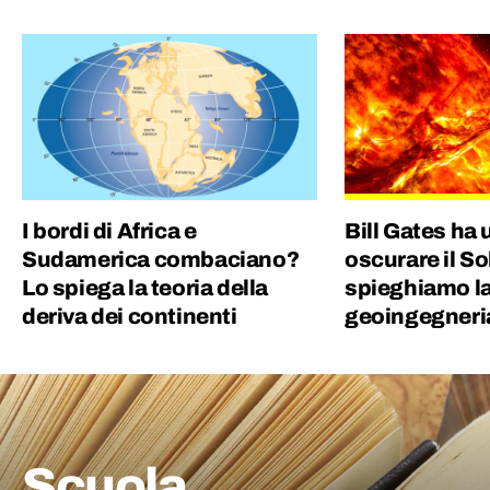
passione: geopolitica, luoghi, usi e costumi,
storie… Da bambino adoravo Piero Angela e
Indiana Jones.
I bordi di Africa e
Bill Gates ha 
Sudamerica combaciano?
oscurare il So
Lo spiega la teoria della
spieghiamo l
deriva dei continenti
geoingegneri
Scuola