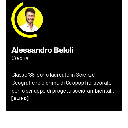
Alessandro Beloli
Creator
Classe ‘88, sono laureato in Scienze
Geografiche e prima di Geopop ho lavorato
per lo sviluppo di progetti socio-ambientali,
scritto un romanzo di viaggio, insegnato
[ALTRO]
Geografia, Storia e Lettere alle superiori e
fatto divulgazione su YouTube e RaiGulp.
Viaggiare e raccontare il mondo è la mia