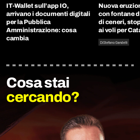
IT-Wallet sull’app IO,
Nuova eruzion
arrivano i documenti digitali
con fontane d
per la Pubblica
di ceneri, st
Amministrazione: cosa
ai voli per Ca
cambia
Di
Stefano Gandelli
Cosa stai
cercando?