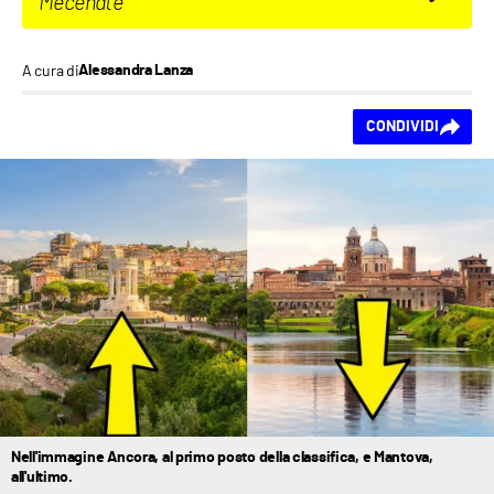
Mecenate
A cura di
Alessandra Lanza
Ti piace questo
CONDIVIDI
contenuto?
Nell'immagine Ancora, al primo posto della classifica, e Mantova,
all'ultimo.