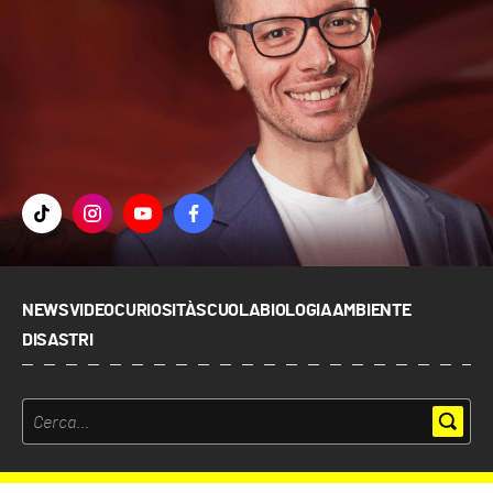
NEWS
VIDEO
CURIOSITÀ
SCUOLA
BIOLOGIA
AMBIENTE
DISASTRI