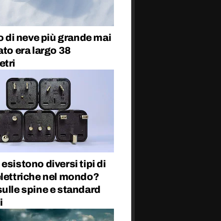
co di neve più grande mai
ato era largo 38
etri
esistono diversi tipi di
elettriche nel mondo?
ulle spine e standard
i