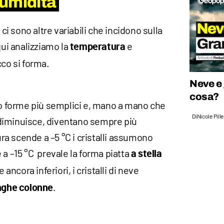
umidità
 ci sono altre variabili che incidono sulla
qui analizziamo la
e
temperatura
occo si forma.
Neve e
cosa?
nno forme più semplici e, mano a mano che
Di
Nicole Pill
diminuisce, diventano sempre più
a scende a –5 °C i cristalli assumono
 a –15 °C prevale la forma piatta
a stella
ancora inferiori, i cristalli di neve
.
nghe colonne