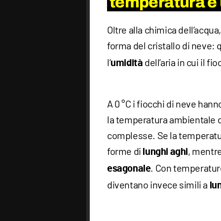
temperatura e 
Oltre alla chimica dell’acqua,
forma del cristallo di neve: 
l’
dell’aria in cui il fi
umidità
A 0 °C i fiocchi di neve ha
la temperatura ambientale 
complesse. Se la temperatur
forme di
, mentre
lunghi aghi
. Con temperature 
esagonale
diventano invece simili a
lu