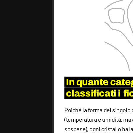
In quante cate
classificati i f
Poiché la forma del singolo c
(temperatura e umidità, ma 
sospese), ogni cristallo ha la