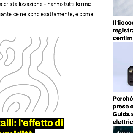
a cristallizzazione – hanno tutti
forme
uante ce ne sono esattamente, e come
Il fioc
registr
centim
Perché 
prese 
Guida s
li: l'effetto di
elettric