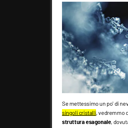
Se mettessimo un po' di nev
singoli cristalli
, vedremmo ch
, dovut
struttura esagonale