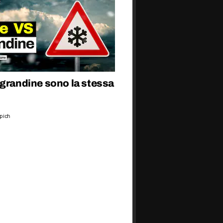
 grandine sono la stessa
epich