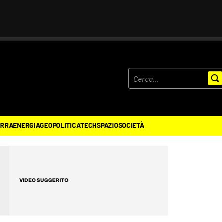
ERRA
ENERGIA
GEOPOLITICA
TECH
SPAZIO
SOCIETÀ
VIDEO SUGGERITO