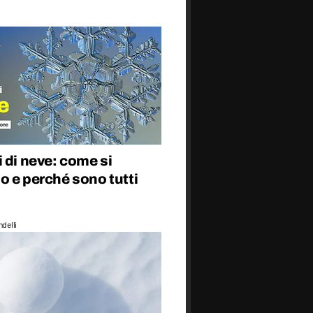
 di neve: come si
o e perché sono tutti
delli