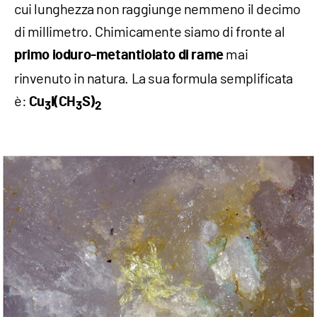
cui lunghezza non raggiunge nemmeno il decimo
di millimetro. Chimicamente siamo di fronte al
mai
primo ioduro-metantiolato di rame
rinvenuto in natura. La sua formula semplificata
è:
Cu
I(CH
S)
3
3
2