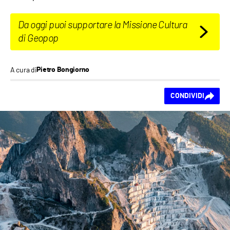
Da oggi puoi supportare la Missione Cultura
di Geopop
A cura di
Pietro Bongiorno
Ti piace questo
CONDIVIDI
contenuto?