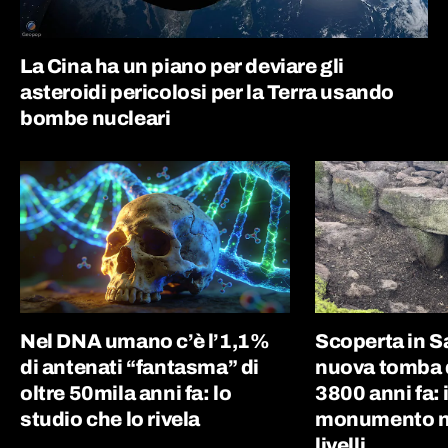
La Cina ha un piano per deviare gli
asteroidi pericolosi per la Terra usando
bombe nucleari
Nel DNA umano c’è l’1,1%
Scoperta in 
di antenati “fantasma” di
nuova tomba d
oltre 50mila anni fa: lo
3800 anni fa: i
studio che lo rivela
monumento nu
livelli