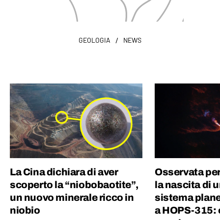
/
GEOLOGIA
NEWS
La Cina dichiara di aver
Osservata per
scoperto la “niobobaotite”,
la nascita di 
un nuovo minerale ricco in
sistema plane
niobio
a HOPS-315: 