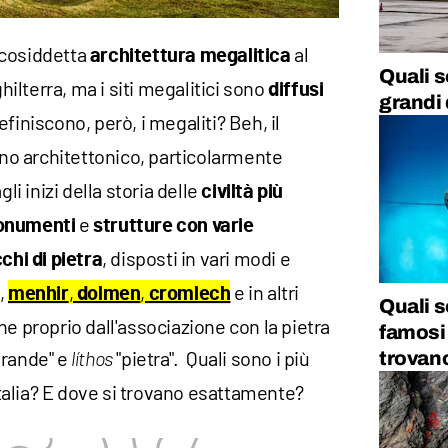
 cosiddetta
al
architettura megalitica
Quali s
nghilterra, ma i siti megalitici sono
diffusi
grandi
efiniscono, però, i megaliti? Beh, il
o architettonico, particolarmente
gli inizi della storia delle
civiltà più
e
numenti
strutture con varie
, disposti in vari modi e
chi di pietra
,
,
,
e in altri
menhir
dolmen
cromlech
Quali so
ne proprio dall'associazione con la pietra
famosi
grande" e
"pietra". Quali sono i più
trovan
líthos
 Italia? E dove si trovano esattamente?