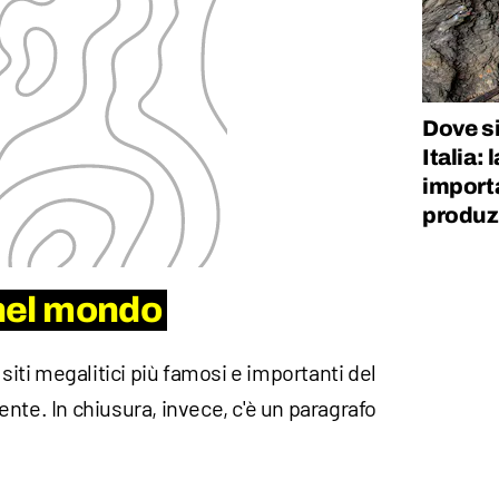
Dove si
Italia:
importa
produz
 nel mondo
 siti megalitici più famosi e importanti del
nte. In chiusura, invece, c'è un paragrafo