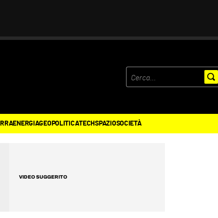
ERRA
ENERGIA
GEOPOLITICA
TECH
SPAZIO
SOCIETÀ
VIDEO SUGGERITO