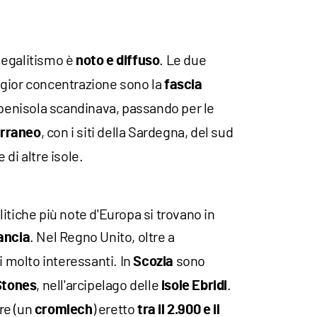
egalitismo è
. Le due
noto e diffuso
ggior concentrazione sono la
fascia
a penisola scandinava, passando per le
, con i siti della Sardegna, del sud
erraneo
e di altre isole.
itiche più note d'Europa si trovano in
. Nel Regno Unito, oltre a
ancia
i molto interessanti. In
sono
Scozia
, nell'arcipelago delle
.
Stones
isole Ebridi
tre (un
) eretto
cromlech
tra il 2.900 e il