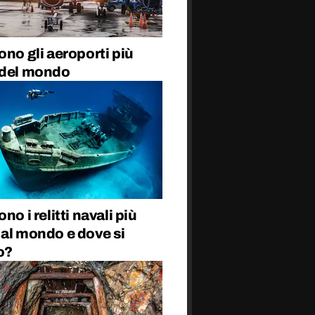
ono gli aeroporti più
 del mondo
no i relitti navali più
 al mondo e dove si
o?