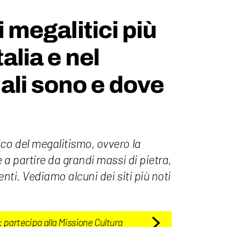
ti megalitici più
talia e nel
li sono e dove
co del megalitismo, ovvero la
e a partire da grandi massi di pietra,
nenti. Vediamo alcuni dei siti più noti
: partecipa alla Missione Cultura