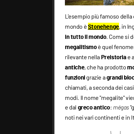
L'esempio più famoso della
mondo è
, in I
Stonehenge
. Come si d
in tutto il mondo
è quel fenomen
megalitismo
rilevante nella
e a
Preistoria
, che ha prodotto
antiche
mo
grazie a
funzioni
grandi bloc
chiamati, a seconda dei casi
modi. Il nome "megalite" vie
e dal
:
"
greco antico
mégas
noti nei vari continenti e in