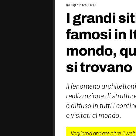
16 Luglio 2024
6:00
I grandi si
famosi in I
mondo, qua
si trovano
Il fenomeno architettoni
realizzazione di struttur
è diffuso in tutti i conti
e visitati al mondo.
Vogliamo andare oltre il web