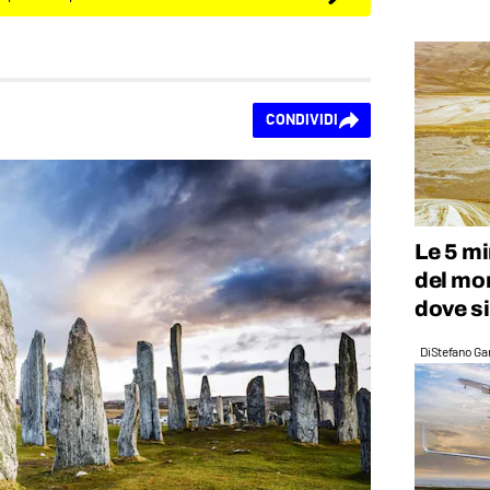
CONDIVIDI
Le 5 mi
del mo
dove si
Di
Stefano Gan