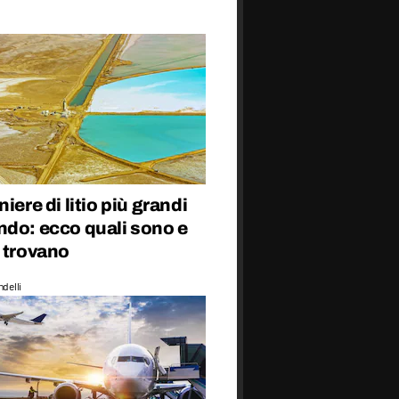
niere di litio più grandi
ndo: ecco quali sono e
 trovano
delli