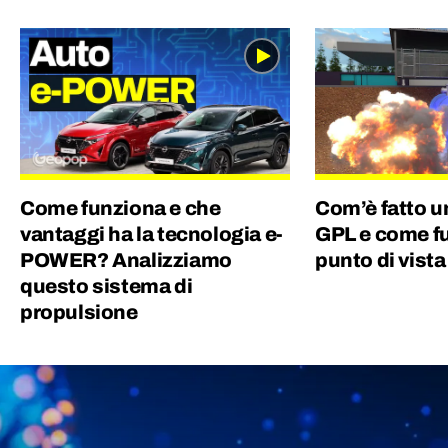
Geopop, diventata nel 2021 una azienda del
gruppo Ciaopeople. Sono dell'idea che la
cultura sia la più grande ricchezza per un
Paese e ho deciso di dedicare la mia vita per
offrire un contributo e far appassionare le
persone alla conoscenza. Col sorriso :)
Come funziona e che
Com’è fatto u
vantaggi ha la tecnologia e-
GPL e come f
POWER? Analizziamo
punto di vista
questo sistema di
propulsione