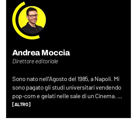
Andrea Moccia
Direttore editoriale
Sono nato nell'Agosto del 1985, a Napoli. Mi
sono pagato gli studi universitari vendendo
pop-corn e gelati nelle sale di un Cinema. Ho
lavorato per dieci anni in giro per il mondo, di
[ALTRO]
cui sette all'Istituto nazionale francese
dell'energia, in qualità di geologo e team
manager. Nel 2018 a Parigi, per gioco, è nata