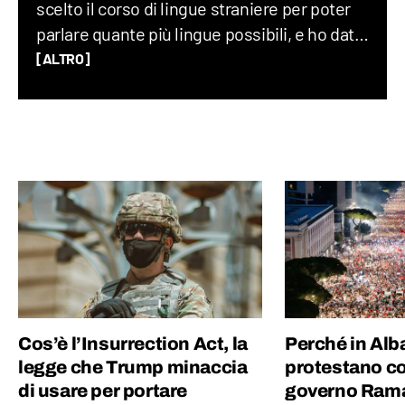
scelto il corso di lingue straniere per poter
parlare quante più lingue possibili, e ho dato
sfogo alla mia vena loquace grazie alla radio
[ALTRO]
universitaria. Amo raccontare curiosità
randomiche, la storia, l’entomologia e la
musica, soprattutto grunge e anni ‘60. Vivo
di corsa ma trovo sempre il tempo per
scattare una fotografia!
Cos’è l’Insurrection Act, la
Perché in Alb
legge che Trump minaccia
protestano co
di usare per portare
governo Rama e