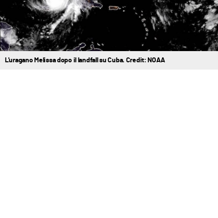
L'uragano Melissa dopo il landfall su Cuba. Credit: NOAA