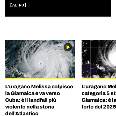
sul Pianeta Terra, dalla geopolitica allo
[ALTRO]
spazio, fino alla società nel suo complesso.
Ho lavorato per un quotidiano economico e
ho una laurea magistrale in Scienze
Politiche, grazie alla quale ho capito quanto
gli eventi del mondo siano profondamente
connessi tra di loro.
L’uragano Melissa colpisce
L’uragano Mel
la Giamaica e va verso
categoria 5 st
Cuba: è il landfall più
Giamaica: è l
violento nella storia
forte del 202
dell’Atlantico