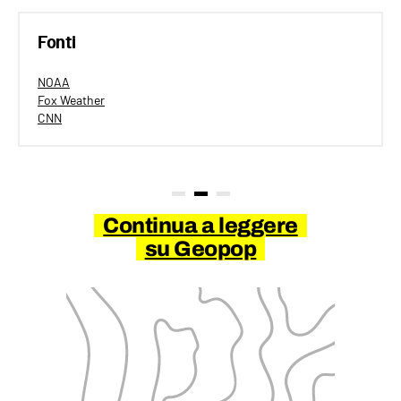
Fonti
NOAA
Fox Weather
CNN
Continua a leggere
su Geopop