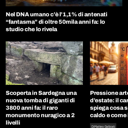
Nel DNA umano c’è l’1,1% di antenati
“fantasma” di oltre 50mila anni fa: lo
studio che lo rivela
Scoperta in Sardegna una
Pressione art
nuova tomba di giganti di
d’estate: il c
3800 anni fa: il raro
spiega cosa s
monumento nuragico a 2
caldo e come 
livelli
Di
Matteo Galbiati