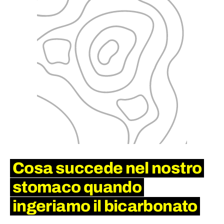
Cosa succede nel nostro
stomaco quando
ingeriamo il bicarbonato