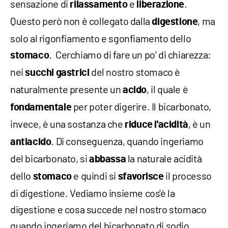
sensazione di
e
.
rilassamento
liberazione
Questo però non è collegato dalla
, ma
digestione
solo al rigonfiamento e sgonfiamento dello
. Cerchiamo di fare un po' di chiarezza:
stomaco
nei
del nostro stomaco è
succhi gastrici
naturalmente presente un
, il quale è
acido
per poter digerire. Il bicarbonato,
fondamentale
invece, è una sostanza che
, è un
riduce l'acidità
. Di conseguenza, quando ingeriamo
antiacido
del bicarbonato, si
la naturale acidità
abbassa
dello
e quindi si
il processo
stomaco
sfavorisce
di digestione. Vediamo insieme cos'è la
digestione e cosa succede nel nostro stomaco
quando ingeriamo del bicarbonato di sodio.