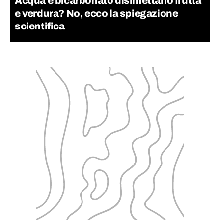
Acqua e bicarbonato disinfettano frutta
e verdura? No, ecco la spiegazione
scientifica