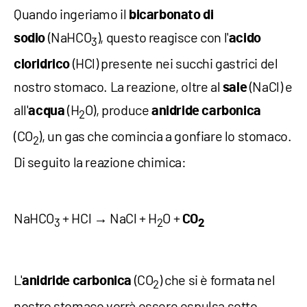
Quando ingeriamo il
bicarbonato di
(NaHCO
), questo reagisce con l'
sodio
acido
3
(HCl) presente nei succhi gastrici del
cloridrico
nostro stomaco. La reazione, oltre al
(NaCl) e
sale
all'
(H
O), produce
acqua
anidride carbonica
2
(CO
), un gas che comincia a gonfiare lo stomaco.
2
Di seguito la reazione chimica:
NaHCO
+ HCl → NaCl + H
O +
CO
3
2
2
L'
(CO
) che si è formata nel
anidride carbonica
2
nostro stomaco vorrà essere espulsa sotto