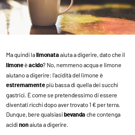
Ma quindi la
aiuta a digerire, dato che il
limonata
è
? No, nemmeno acqua e limone
limone
acido
aiutano a digerire: l'acidità del limone è
più bassa di quella dei succhi
estremamente
gastrici. È come se pretendessimo di essere
diventati ricchi dopo aver trovato 1 € per terra.
Dunque, bere qualsiasi
che contenga
bevanda
acidi
aiuta a digerire.
non